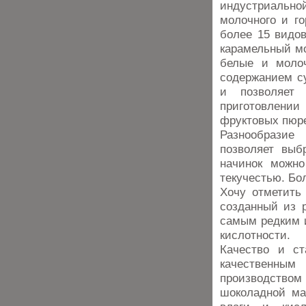
индустриально
молочного и го
более 15 видо
карамельный м
белые и моло
содержанием су
и позволяет 
приготовлени
фруктовых пюре 
Разнообразие
позволяет выб
начинок можно
текучестью. Бо
Хочу отметить
созданный из р
самым редким 
кислотности.
Качество и с
качественны
производств
шоколадной ма