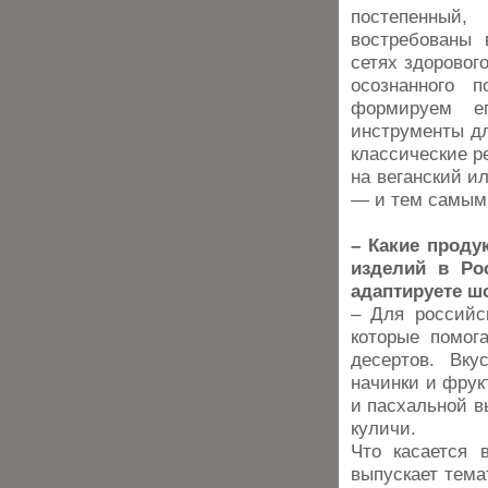
постепенный,
востребованы 
сетях здоровог
осознанного 
формируем ег
инструменты дл
классические р
на веганский и
— и тем самым 
– Какие проду
изделий в Ро
адаптируете ш
– Для российс
которые помог
десертов. Вк
начинки и фрук
и пасхальной в
куличи.
Что касается 
выпускает тема