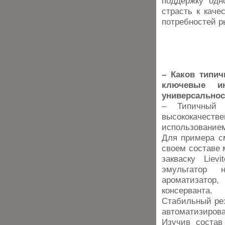
поддержку одн
страсть к кач
потребностей р
– Каков типич
ключевые ин
универсальнос
– Типичный
высококачеств
использование
Для примера см
своем составе м
закваску Liev
эмульгатор н
ароматизатор
консерванта.
Стабильный рез
автоматизирова
Изучив состав