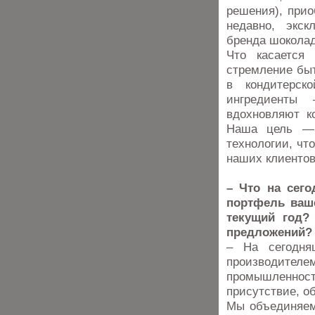
решения), прио
недавно, экск
бренда шоколад
Что касается
стремление бы
в кондитерск
ингредиенты
вдохновляют к
Наша цель — 
технологии, чт
наших клиенто
– Что на сег
портфель ваш
текущий год?
предложений
– На сегодн
производите
промышленно
присутствие, о
Мы объединяем