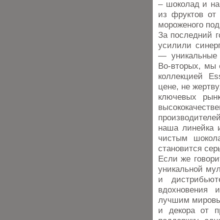
– шоколад и на
из фруктов от 
мороженого под
За последний г
усилили синерг
— уникальные 
Во-вторых, мы 
коллекцией Es
цене, не жертв
ключевых рын
высококачес
производителе
наша линейка и
чистым шокола
становится се
Если же говори
уникальной му
и дистрибьют
вдохновения 
лучшим мировы
и декора от п