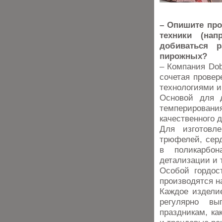
– Опишите про
техники (на
добиваться 
пирожных?
– Компания Dob
сочетая прове
технологиями и
Основой для д
темперировани
качественного 
Для изготовл
трюфелей, серд
в поликарбо
детализации и 
Особой гордос
производятся н
Каждое издели
регулярно вы
праздникам, ка