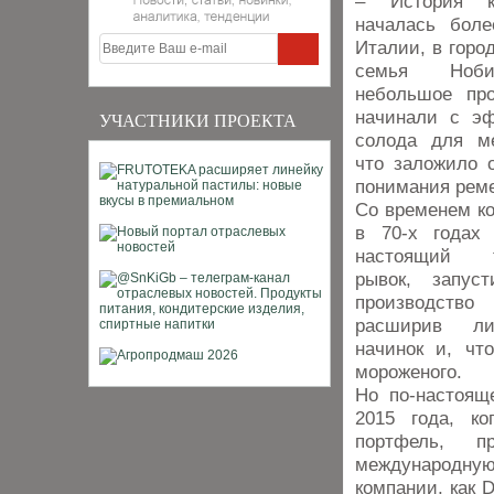
– История к
началась боле
Италии, в город
семья Ноби
небольшое про
начинали с э
УЧАСТНИКИ ПРОЕКТА
солода для ме
что заложило о
понимания рем
Со временем ко
в 70-х годах
настоящий те
рывок, запуст
производств
расширив ли
начинок и, чт
мороженого.
Но по-настоящ
2015 года, ко
портфель, п
международную
компании, как D