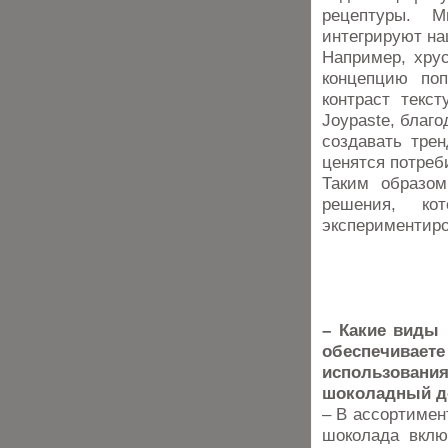
рецептуры. 
интегрируют на
Например, хрус
концепцию по
контраст текс
Joypaste, благо
создавать тре
ценятся потреб
Таким образом
решения, ко
экспериментиро
– Какие виды 
обеспечива
использова
шоколадный д
– В ассортимен
шоколада вклю