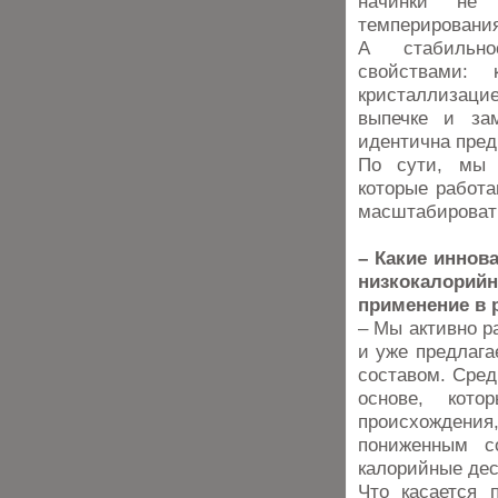
начинки не 
темперирования
А стабильно
свойствами: 
кристаллизаци
выпечке и зам
идентична пред
По сути, мы 
которые работа
масштабировать
– Какие иннов
низкокалорий
применение в 
– Мы активно р
и уже предлаг
составом. Сред
основе, кото
происхождения,
пониженным с
калорийные дес
Что касается 