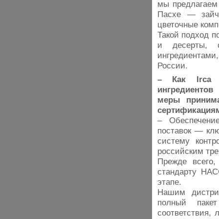
мы предлагаем
Пасхе — зайч
цветочные ком
Такой подход п
и десерты, 
ингредиентами
России.
– Как Irca 
ингредиентов
меры принима
сертификация
– Обеспечени
поставок — кл
систему контр
российским тр
Прежде всего,
стандарту HAC
этапе.
Нашим дистри
полный паке
соответствия, 