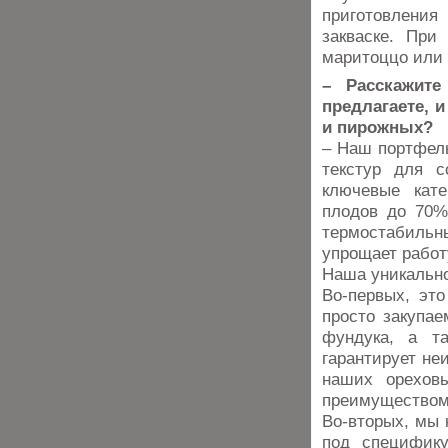
приготовления
закваске. При
маритоццо или 
– Расскажите
предлагаете, 
и пирожных?
– Наш портфель
текстур для с
ключевые кате
плодов до 70%
термостабиль
упрощает работ
Наша уникально
Во-первых, эт
просто закупа
фундука, а т
гарантирует не
наших орехов
преимущество
Во-вторых, мы 
под специфику