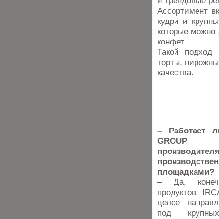
и трендовые р
Ассортимент вк
кудри и крупны
которые можно 
конфет.
Такой подход 
торты, пирожны
качества.
– Работает л
GROUP с
произво
производстве
площадками?
– Да, конеч
продуктов IR
целое направл
под крупны