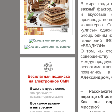
В мире кондит
важный фактор,
и вкусовые х
производстве
кондитеров. С
кулисы» одно
Group, одним и
включений I
«ВЛАДКОН».
О том, как ст
совершенству 
международн
ассортиментн
появились в
Александром, 
– Расскажите
вкратце об ист
Как вы опр
миссию?