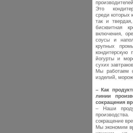
производител
Это кондитер
среди которых к
так и твердая
бисквитная к
включения, оре
соусы и напол
крупных пром
кондитерскую 
йогурты и мор
сухих завтрако
Мы работаем с
изделий, морож
– Как продукт
линии произ
сокращения вр
– Наши проду
производства
сокращение вре
Мы экономим вр