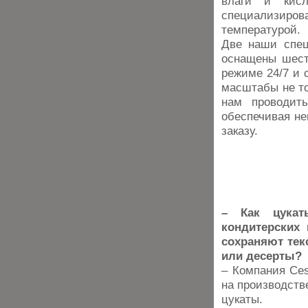
влаги и кисл
специализир
температурой.
Две наши спец
оснащены шест
режиме 24/7 и 
масштабы не то
нам проводить
обеспечивая не
заказу.
– Как цукат
кондитерских
сохраняют тек
или десерты?
– Компания Ces
на производств
цукаты.