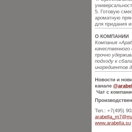
универсальност
5. Готовую смес
ароматную прян
для придания и
О КОМПАНИИ
Компания «Ара
качественного 
прочно удержив
подходу к сба
ингредиентов 
Новости и нов
канале
@arabe
Чат с компани
Производствен
Тел.: +7(495) 9
arabella_m7@mai
www.arabella.su