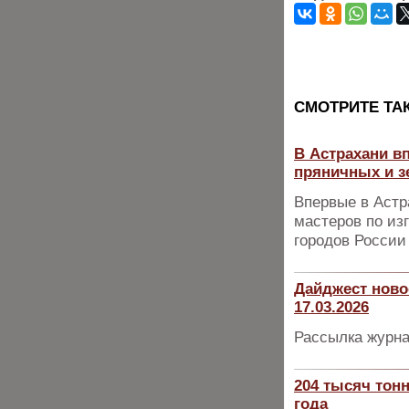
CМОТРИТЕ ТА
В Астрахани в
пряничных и 
Впервые в Астр
мастеров по из
городов России
Дайджест ново
17.03.2026
Рассылка журна
204 тысяч тонн
года