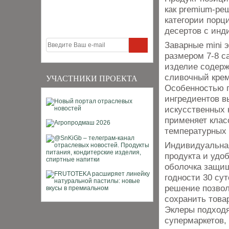
как premium-ре
категории порц
десертов с инд
Заварные mini 
размером 7-8 с
изделие содерж
сливочный крем
УЧАСТНИКИ ПРОЕКТА
Особенностью п
ингредиентов в
искусственных 
применяет клас
температурных 
Индивидуальная
продукта и удо
оболочка защищ
годности 30 сут
решение позвол
сохранить това
Эклеры подходя
супермаркетов,