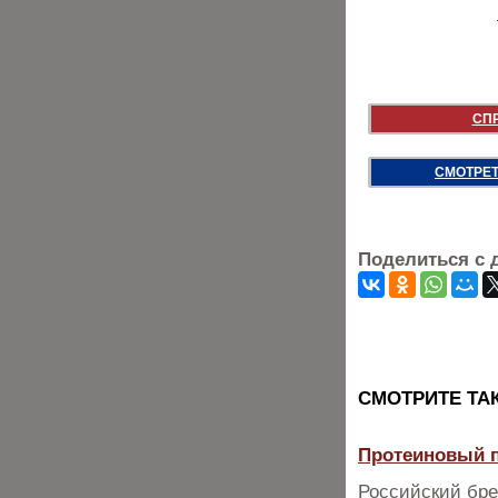
СП
СМОТРЕТ
Поделиться с 
CМОТРИТЕ ТА
Протеиновый п
Российский бре