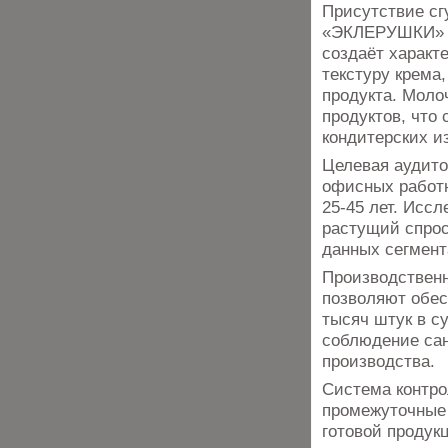
Присутствие сг
«ЭКЛЕРУШКИ» с
создаёт характ
текстуру крема
продукта. Моло
продуктов, что
кондитерских и
Целевая аудито
офисных работн
25-45 лет. Исс
растущий спрос
данных сегмент
Производствен
позволяют обес
тысяч штук в с
соблюдение сан
производства.
Система контро
промежуточные 
готовой продук