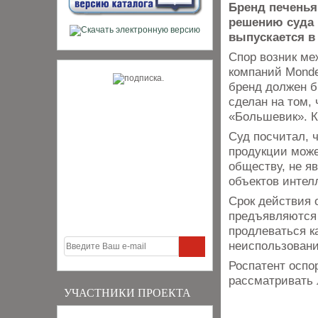
Бренд печенья
решению суда 
выпускается в 
Спор возник ме
компаний Mondel
бренд должен б
сделан на том,
«Большевик». К
Суд посчитал, 
продукции може
обществу, не я
объектов интел
Срок действия о
предъявляются 
продлеваться к
неиспользовани
Роспатент оспо
рассматривать 
УЧАСТНИКИ ПРОЕКТА