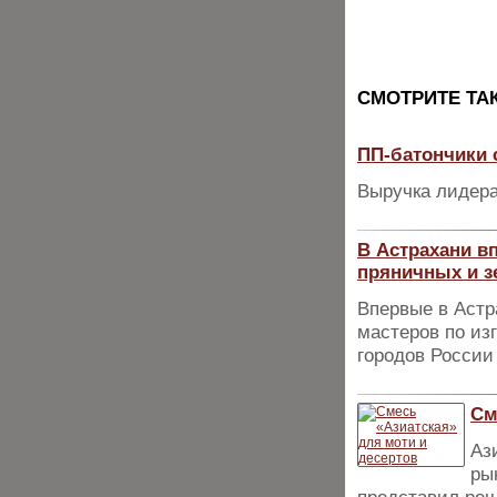
CМОТРИТЕ ТА
ПП-батончики 
Выручка лидера
В Астрахани в
пряничных и 
Впервые в Астр
мастеров по из
городов России
См
Аз
ры