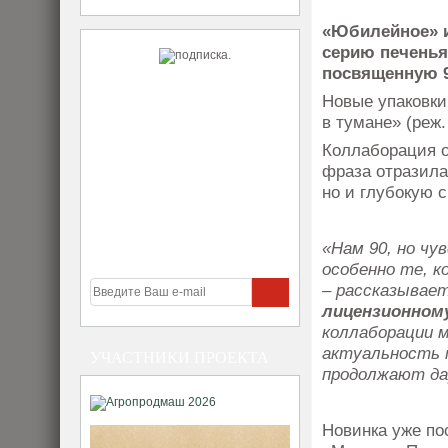
«Юбилейное» 
серию печенья
посвященную 9
Новые упаковк
в тумане» (реж
Коллаборация о
фраза отразила
но и глубокую 
«Нам 90, но чу
особенно те, 
– рассказывае
лицензионном
коллаборации м
актуальность п
УЧАСТНИКИ ПРОЕКТА
продолжают да
Новинка уже по