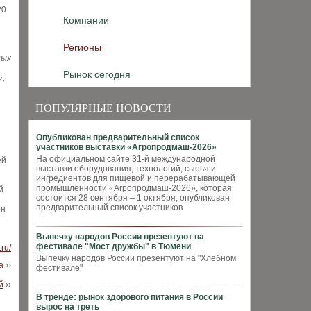
20
Компании
Регионы
ных
Рынок сегодня
»,
ПОПУЛЯРНЫЕ НОВОСТИ
Опубликован предварительный список
участников выставки «Агропродмаш-2026»
На официальном сайте 31-й международной
ей
выставки оборудования, технологий, сырья и
ингредиентов для пищевой и перерабатывающей
промышленности «Агропродмаш-2026», которая
й
состоится 28 сентября – 1 октября, опубликован
предварительный список участников
ен
Выпечку народов России презентуют на
фестивале "Мост дружбы" в Тюмени
ru/
Выпечку народов России презентуют на "Хлебном
а
››
фестивале"
й
››
В тренде: рынок здорового питания в России
вырос на треть