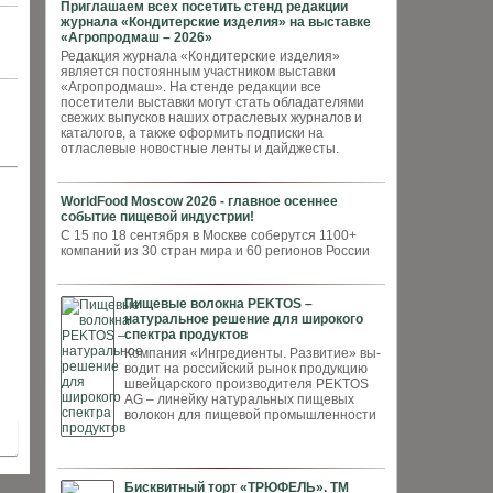
Приглашаем всех посетить стенд редакции
журнала «Кондитерские изделия» на выставке
«Агропродмаш – 2026»
Редакция журнала «Кондитерские изделия»
является постоянным участником выставки
«Агропродмаш». На стенде редакции все
посетители выставки могут стать обладателями
свежих выпусков наших отраслевых журналов и
каталогов, а также оформить подписки на
отласлевые новостные ленты и дайджесты.
WorldFood Moscow 2026 - главное осеннее
событие пищевой индустрии!
С 15 по 18 сентября в Москве соберутся 1100+
компаний из 30 стран мира и 60 регионов России
Пищевые волокна PEKTOS –
натуральное решение для широкого
спектра продуктов
Компания «Ингредиенты. Развитие» вы­
водит на российский рынок продукцию
швей­царского производителя PEKTOS
AG – ли­нейку натуральных пищевых
волокон для пи­щевой промышленности
Бисквитный торт «ТРЮФЕЛЬ». ТМ