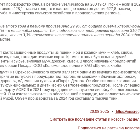
лет производство хлеба в регионе увеличилось на 200 тысяч тонн – если в 20
тавлял 428,1 тысячи тонн, то в настоящее время он достиг 627,8 тысячи,
жба Министертсва сельского хозяйства и продовольствия региона.
дие этого года в регионе произведено 29,9% от общего объема хлебобулоч
2% – в масштабах страны. Так, подмосковные предприятия произвели 310,6
кта, что на 3,3% превышает показатели аналогичного периода 2024 года
мстве.
т как традиционные продукты из пшеничной и ржаной муки – хлеб, сдобы,
е изделия, так и диетические сорта. Кроме готовых булочных изделий
енты и сырье, включая муку, дрожжи, смеси. В число ключевых предприятий
авловский Посад», ООО «Коломенское поле» и ЗАО «Щелковохлеб».
укт» из Орехово-Зуевского округа является одним из ведущих производител
приятие выпускает продукцию под торговыми марками «Злачный экспресс»,
дарное», «Домашняя кухня» и «Парфэ Декор». Особое внимание компания
тву функциональных и диетических безглютеновых продуктов. После успешно
тандарту AOECS в 2021 году предприятие запустило линейку безглютеновых
сей. Они изготавливаются на обособленной площадке, где полностью исключ
й мукой. Объем производства за 2024 год составил 2 тысячи тонн.
20.08.2025
•
https://mosreg.
Смотреть все последние статьи и новости раздел
Подписаться на рассылку новосте