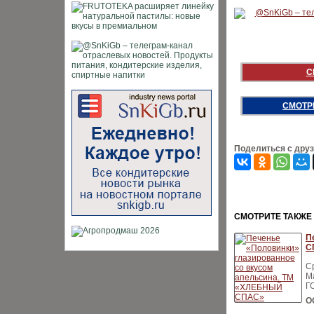
С
СМОТР
Поделиться с дру
CМОТРИТЕ ТАКЖЕ
П
С
С
Ма
Г
О