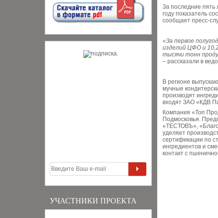
За последние пять 
году показатель сос
сообщает пресс-слу
«За первое полуго
изделий ЦФО и 10,
тысячи тонн проду
– рассказали в ведо
В регионе выпускаю
мучные кондитерски
производят ингреди
входят ЗАО «КДВ П
Компания «Топ Прод
Подмосковья. Пред
«ТЕСТОВЪ», «Благо
уделяет производс
сертификации по с
ингредиентов и сме
контакт с пшенично
УЧАСТНИКИ ПРОЕКТА