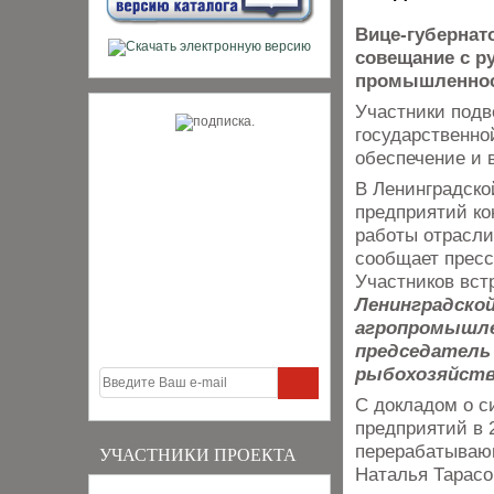
Вице-губернат
совещание с р
промышленнос
Участники подв
государственно
обеспечение и 
В Ленинградско
предприятий ко
работы отрасли
сообщает пресс
Участников вст
Ленинградской
агропромышле
председатель
рыбохозяйств
С докладом о с
предприятий в 
перерабатываю
УЧАСТНИКИ ПРОЕКТА
Наталья Тарасо