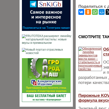
Поделиться с 
CМОТРИТЕ ТА
Об
ст
ОО
эк
и 
разработанных 
потери качества
Пирожные KOV
формула вкусн
Знакомый вкус 