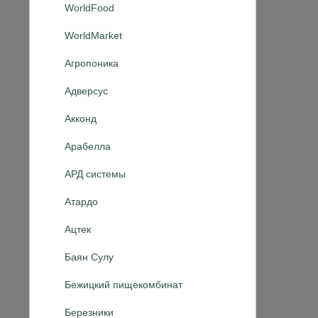
WorldFood
WorldMarket
Агропоника
Адверсус
Акконд
Арабелла
АРД системы
Атардо
Ацтек
Баян Сулу
Бежицкий пищекомбинат
Березники