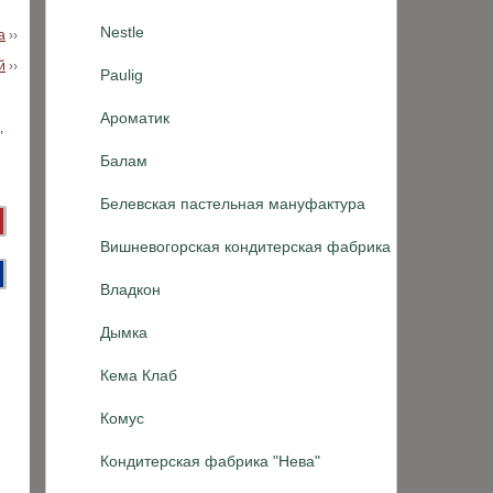
Nestle
а
››
й
››
Paulig
Ароматик
Балам
Белевская пастельная мануфактура
Вишневогорская кондитерская фабрика
Владкон
Дымка
Кема Клаб
Комус
Кондитерская фабрика "Нева"