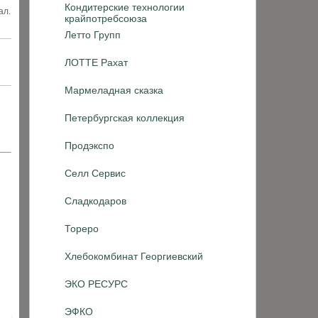
Кондитерские технологии
ал.
крайпотребсоюза
Летто Групп
ЛОТТЕ Рахат
Мармеладная сказка
Петербургская коллекция
Продэкспо
Селл Сервис
Сладкодаров
Тореро
Хлебокомбинат Георгиевский
ЭКО РЕСУРС
ЭФКО