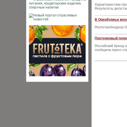
Характеристики пр
Результаты дегуста
В Оренбуржье возн
Роспотребнадзор О
Протеиновый попко
Российский бренд с
сообщила пресс-сл