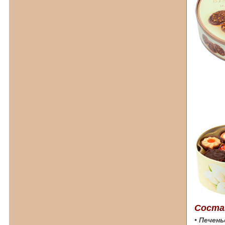
Соста
• Печен