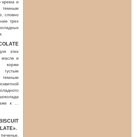
о крема и
м темным
е, словно
ание трех
околадных
м.
COLATE
ля этих
 масле и
е коржи
густым
я темным
сквитной
оладного
шоколада
даже к …
BISCUIT
LATE».
еченье,