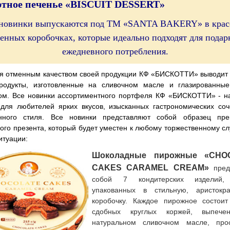
ертное печенье «BISCUIT DESSERT»
 новинки выпускаются под ТМ «SANTA BAKERY» в крас
енных коробочках, которые идеально подходят для подарк
ежедневного потребления.
я отменным качеством своей продукции КФ «БИСКОТТИ» выводит
родукты, изготовленные на сливочном масле и глазированны
ом. Все новинки ассортиментного портфеля КФ «БИСКОТТИ» - н
для любителей ярких вкусов, изысканных гастрономических со
нного стиля. Все новинки представляют собой образец прек
ого презента, который будет уместен к любому торжественному с
итуации:
Шоколадные пирожные «CHO
CAKES CARAMEL CREAM»
пред
собой 7 кондитерских изделий,
упакованных в стильную, аристокра
коробочку. Каждое пирожное состоит
сдобных круглых коржей, выпече
натуральном сливочном масле, про