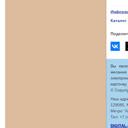
Информа
Каталог
Поделит
Вы явля
желание
электрон
карточку.
© Copyri
Наш адре
129085, 
Метро "А
Тел: +7 
DIGITA