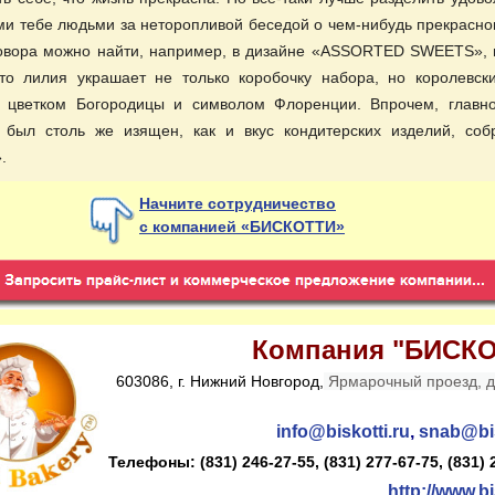
и тебе людьми за неторопливой беседой о чем-нибудь прекрасно
говора можно найти, например, в дизайне «ASSORTED SWEETS», 
то лилия украшает не только коробочку набора, но королевск
я цветком Богородицы и символом Флоренции. Впрочем, главно
р был столь же изящен, как и вкус кондитерских изделий, соб
.
Начните сотрудничество
с компанией «БИСКОТТИ»
Компания "БИСК
603086, г. Нижний Новгород,
Ярмарочный проезд, д.
info@biskotti.ru
,
snab@bis
Телефоны:
(831) 246-27-55, (831) 277-67-75, (831)
http://www.bi