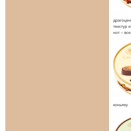
драгоцен
текстур 
нот – вс
коньяку.