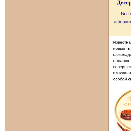
- Дес
Все
оформл
Известна
новые п
шоколад
подарок 
соверше
изысканн
особой с