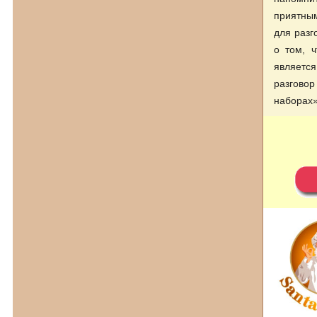
приятным
для раз
о том, ч
являетс
разгово
наборах»