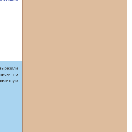
выразили
писки по
 визитную