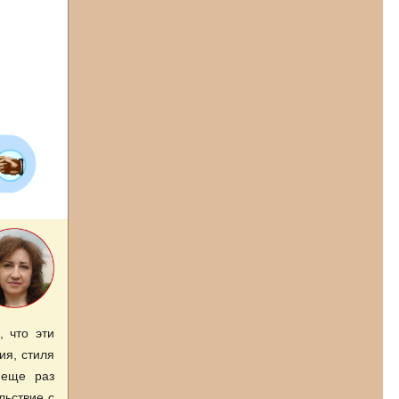
, что эти
ия, стиля
 еще раз
льствие с