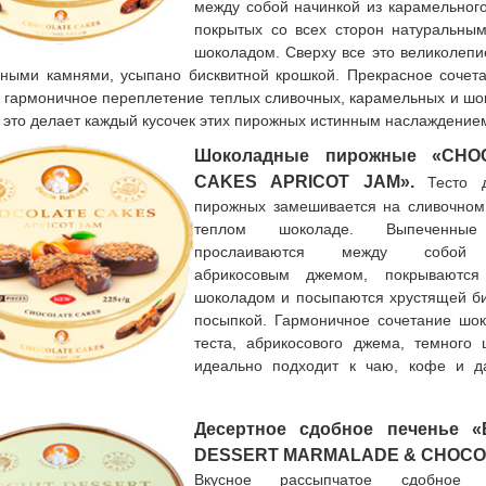
между собой начинкой из карамельног
покрытых со всех сторон натуральны
шоколадом. Сверху все это великолепи
ными камнями, усыпано бисквитной крошкой. Прекрасное сочет
и гармоничное переплетение теплых сливочных, карамельных и ш
е это делает каждый кусочек этих пирожных истинным наслаждение
Шоколадные пирожные «CHO
CAKES APRICOT JAM».
Тесто д
пирожных замешивается на сливочном
теплом шоколаде. Выпеченны
прослаиваются между собой 
абрикосовым джемом, покрываютс
шоколадом и посыпаются хрустящей би
посыпкой. Гармоничное сочетание шок
теста, абрикосового джема, темного 
идеально подходит к чаю, кофе и 
Десертное сдобное печенье «
DESSERT MARMALADE & CHOCO
Вкусное рассыпчатое сдобное п