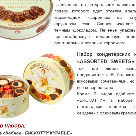
выпеченное на натуральном сливочно
поверх которого идет отделка апел
мармеладом, сваренном на нату
фруктовом соке. Сверху изделие
темным шоколадом. Печенье упаковы
презентабельную подарочную кор
оригинальным веерным коррексом.
Набор кондитерских 
«ASSORTED SWEETS»
тех, кто любит разноо
предпочитает себя баловат
вкусовыми сочетаниями, но
все совершенство.
Кроме 6 видов сдобного
«БИСКОТТИ» в наборе
шоколадные конфеты 
сердечек с ореховым кремом
в набора:
ье сдобное «БИСКОТТИ КУРАБЬЕ»