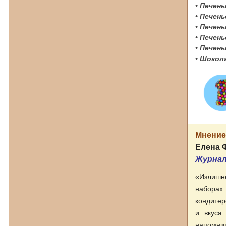
• Пече
• Печен
• Печен
• Печен
• Печен
• Шокол
Мнение
Елена 
Журнал
«Излишне
наборах 
кондитер
и вкуса
напомнит