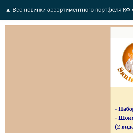
▲ Все новинки ассортиментного портфеля К
- Наб
- Шок
(2 ви