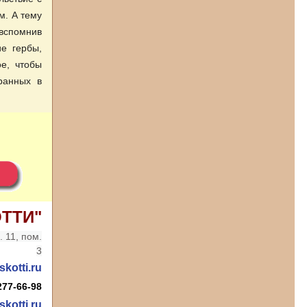
м. А тему
вспомнив
ие гербы,
е, чтобы
ранных в
ОТТИ"
 11, пом.
3
kotti.ru
 277-66-98
skotti.ru