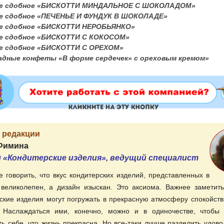
нье сдобное «БИСКОТТИ МИНДАЛЬНОЕ С ШОКОЛАДОМ»
ье сдобное «ПЕЧЕНЬЕ И ФУНДУК В ШОКОЛАДЕ»
ье сдобное «БИСКОТТИ НЕРОБЬЯНКО»
ье сдобное «БИСКОТТИ С КОКОСОМ»
ье сдобное «БИСКОТТИ С ОРЕХОМ»
адные конфеты «В форме сердечек» с ореховым кремом»
 редакции
Фимина
 «Кондитерские изделия», ведущий специалист
 говорить, что вкус кондитерских изделий, представленных в
великолепен, а дизайн изыскан. Это аксиома. Важнее заметить
ские изделия могут погружать в прекрасную атмосферу спокойств
. Наслаждаться ими, конечно, можно и в одиночестве, чтобы
ь себе, что жизнь прекрасна. Но все-таки лучше разделить удово