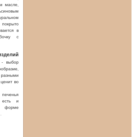
м масле,
ьсиновым
ральном
 покрыто
вается в
обочку с
изделий
- выбор
бразие,
ь разными
 ценит во
 печенья
 есть и
в форме
.