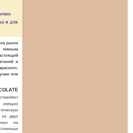
очно
а и для
 на рынок
е темным
астоящий
четаний и
расного,
лучаю или
COLATE
ставляют
 изящно
тическую
 из двух
нных на
слоенных