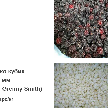
ко кубик
0 мм
т Grenny Smith)
вро/кг