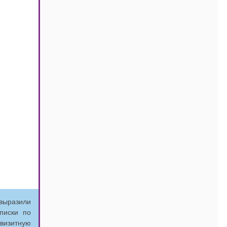
выразили
писки по
 визитную