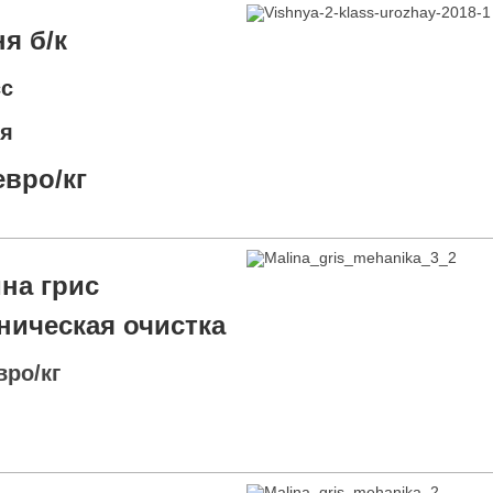
я б/к
сс
я
евро/кг
на грис
ническая очистка
вро/кг