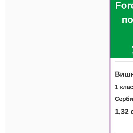
For
по
Вишн
1 кла
Серби
1,32 