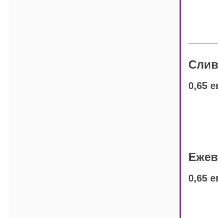
Слив
0,65 е
Ежев
0,65 е