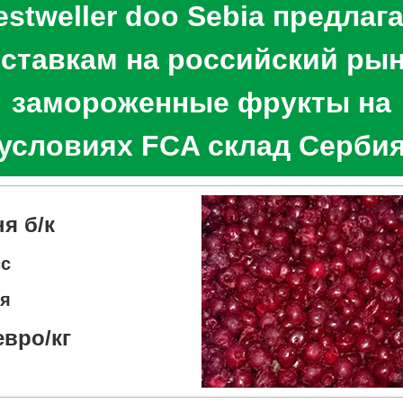
estweller doo Sebia предлага
ставкам на российский ры
замороженные фрукты на
условиях FCA склад Серби
я б/к
сс
я
евро/кг