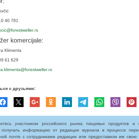
r:
ovčić
10 40 781
ovcic@forestweller.rs
er komercijale:
ra Klimenta
89 61 629
a.klimenta@forestweller.rs
ься с друзьями:
етесь участником российского рынка пищевых продуктов и 
 получать информацию от редакции журнала в процессе пере
ной почте с сотрудниками редакции или предоставили им свою