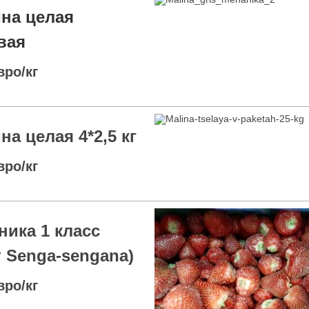
на целая
вая
вро/кг
на целая 4*2,5 кг
вро/кг
ника 1 класс
т Senga-sengana)
вро/кг