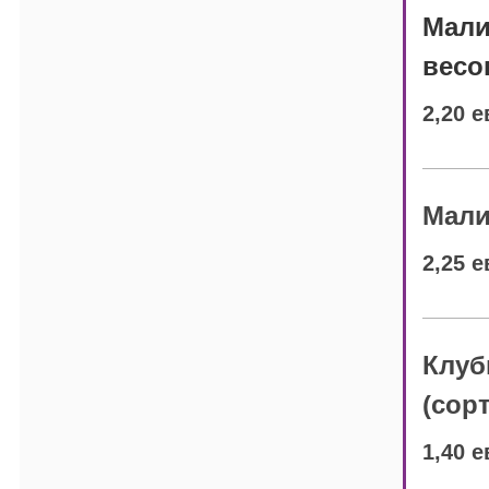
Мали
весо
2,20 е
Мали
2,25 е
Клуб
(сор
1,40 е