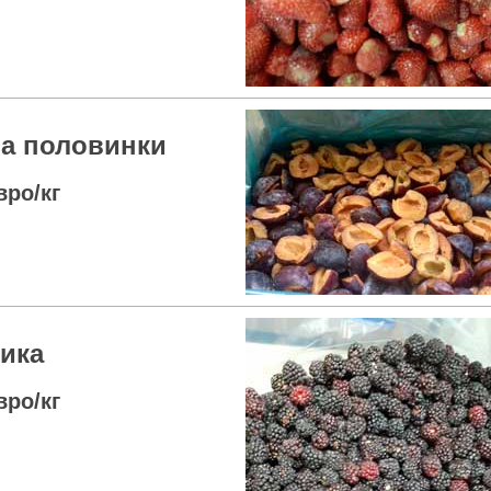
а половинки
вро/кг
ика
вро/кг