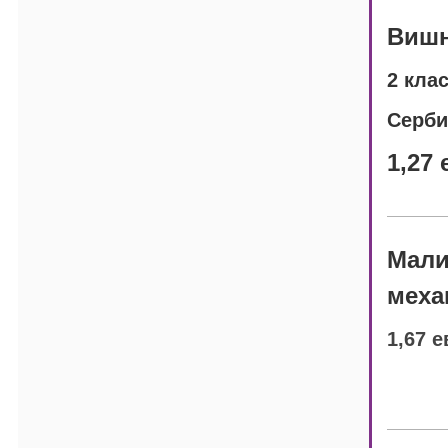
Вишн
2 кла
Серби
1,27 
Мали
меха
1,67 е