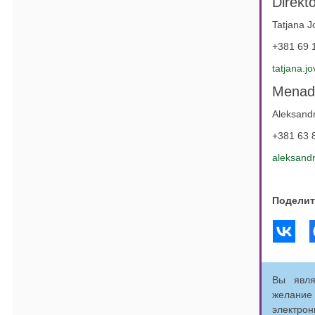
Direkto
Tatjana J
+381 69 
tatjana.j
Menadž
Aleksand
+381 63 
aleksandr
Поделит
Вы явля
желание
электрон