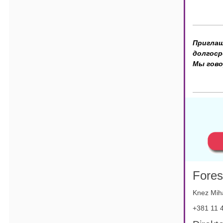
Пригла
долгоср
Мы гово
Fores
Knez Miha
+381 11 