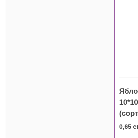
Ябло
10*1
(сор
0,65 е