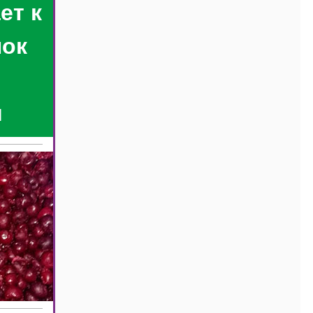
ет к
нок
я