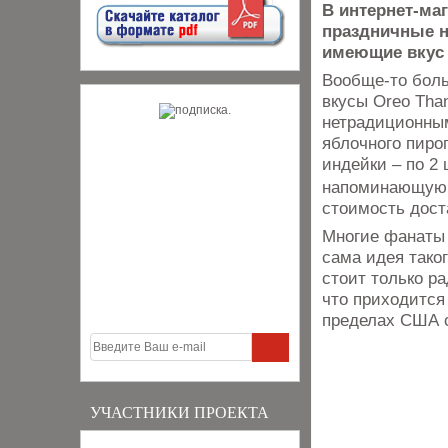
В интернет-ма
праздничные н
имеющие вкус 
Вообще-то боль
вкусы Oreo Tha
нетрадиционным
яблочного пирог
индейки – по 2 
напоминающую г
стоимость дост
Многие фанаты 
сама идея таког
стоит только р
что приходится
пределах США с
УЧАСТНИКИ ПРОЕКТА