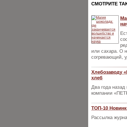
CМОТРИТЕ ТА
Ма
на
Ес
со
ре
или сахара. О 
согревающий, 
Хлебозаводу «
хлеб
Два года назад
компании «ПЕ
ТОП-10 Новинк
Рассылка журна