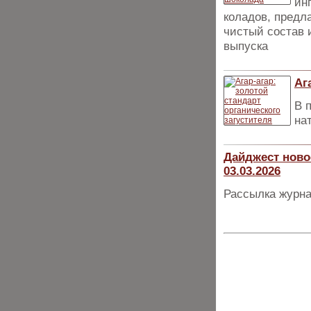
ин
коладов, предл
чистый состав 
выпуска
Аг
В 
на
Дайджест ново
03.03.2026
Рассылка журна