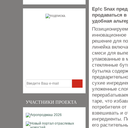
Ep!c Snax пред
продаваться в 
удобная альте
Позиционируем
инновационное 
решение для по
линейка включа
смеси для выпе
упакованные в 
стеклянные бут
бутылка содер
предварительн
сухие ингредие
уложенные сло
перерабатывае
таре, что избав
УЧАСТНИКИ ПРОЕКТА
потребителя от
взвешивать и о
ингредиенты. П
его растительн