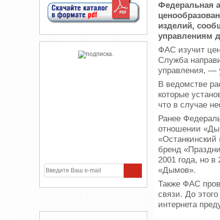
Федеральная а
ценообразован
изделий, сооб
управлениям д
ФАС изучит цен
Служба направи
управления, — 
В ведомстве ра
которые устано
что в случае н
Ранее Федераль
отношении «Дым
«Останкинский
бренд «Праздни
2001 года, но в
«Дымов».
Также ФАС пров
связи. До этог
УЧАСТНИКИ ПРОЕКТА
интернета пред