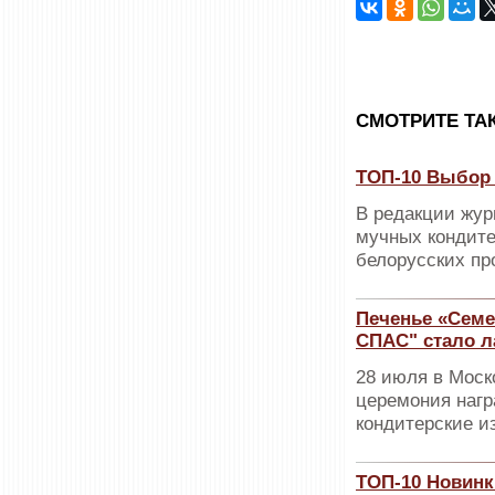
CМОТРИТЕ ТА
ТОП-10 Выбор 
В редакции жур
мучных кондите
белорусских пр
Печенье «Семе
СПАС" стало л
28 июля в Моск
церемония нагр
кондитерские и
ТОП-10 Новинк