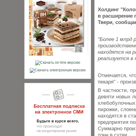
Холдинг "Коло
в расширение 
Твери, сообща
"Более 1 млрд 
производственн
находятся на р
реализуется в 
Отмечается, чт
пекаря" - прои
В частности, пр
девяти новых л
хлебобулочных 
пирожки, слоен
находятся в ст
предприятия по
Суммарно произ
тонн в сутки.