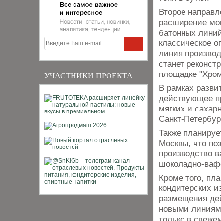
Второе направл
расширение мощ
батонных линий
классическое о
линия производ
станет реконст
площадке "Хром
УЧАСТНИКИ ПРОЕКТА
В рамках разви
действующее пр
мягких и сахар
Санкт-Петербур
Также планируе
Москвы, что по
производство в
шоколадно-ваф
Кроме того, пл
кондитерских и
размещения дей
новыми линиями
только в свеже