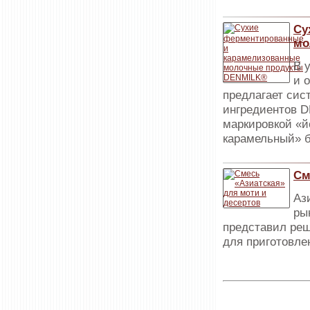
Су
мо
В 
и 
предлагает сис
ингредиентов 
маркировкой «й
карамельный» б
См
Аз
ры
представил реш
для приготовле