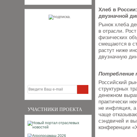
Хлеб в России
двузначной ди
Рынок хлеба де
в отрасли. Рост
физических объ
смещаются в ст
растут ниже ин
двузначную дин
Потребление 
Российский рын
структурных тр
денежном выра
практически н
не инфляция, а
УЧАСТНИКИ ПРОЕКТА
чаще отказываю
сэндвичей и вы
конференции «Х