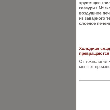
хрустящее гри
глазури • Мягк
воздушное пече
из заварного т
слоеное печен
Холодная слад
превращаются 
От технологии 
меняют произво