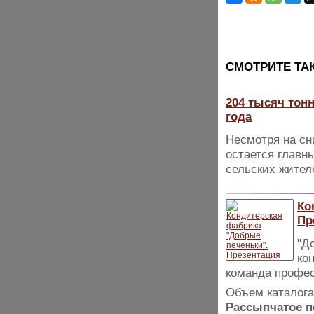
CМОТРИТЕ ТА
204 тысяч тонн
года
Несмотря на сн
остается главн
сельских жител
Ко
Пр
"Д
ко
команда профес
Объем каталога
Рассыпчатое п