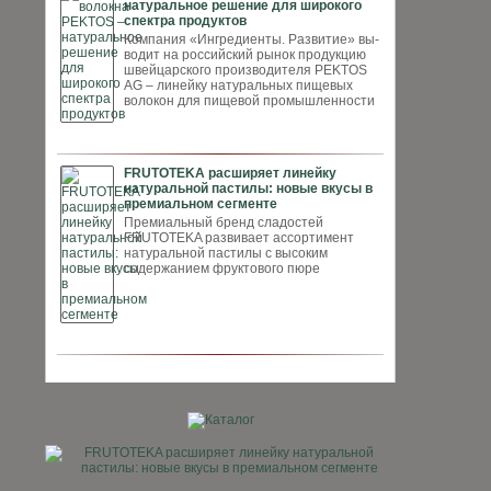
натуральное решение для широкого
спектра продуктов
Компания «Ингредиенты. Развитие» вы­
водит на российский рынок продукцию
швей­царского производителя PEKTOS
AG – ли­нейку натуральных пищевых
волокон для пи­щевой промышленности
FRUTOTEKA расширяет линейку
натуральной пастилы: новые вкусы в
премиальном сегменте
Премиальный бренд сладостей
FRUTOTEKA развивает ассортимент
натуральной пастилы с высоким
содержанием фруктового пюре