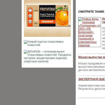
CМОТРИТЕ ТАКЖЕ
Н
т
О
«
«
ч
п
п
ка
Nissan выпустил 
Nissan придумали о
выпустили рисовые 
детали автомобиля,
ЭКСПЕРТНАЯ ОЦЕН
Характеристики пр
Результаты дегуста