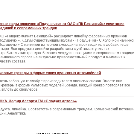
овые виды пряников «Подушечки» от ОАО «ПК Бежицкий»: сочетание
радиций и современных трендов
АО «Пищекомбинат Бежицкий» расширяет линейку фасованных пряников
Подушечки». К двум существующим вкусам - «Подушечки» С яблочной начинко
Подушечки» С начинкой из черной смородины производитель добавил еще
етыре. Все продукты линейки разработаны с учётом актуальных
отребительских трендов: баланса между инновациями и сохранением традици
овышенного спроса на визуально привлекательный продукт и внимания к
честву состава.
рисовые крекеры в форме своих культовых автомобилей
чень забавную коллабу с производителем японских снеков. Вместе они
крекеры в форме культовых моделей бренда. Каждый крекер повторяет все
 вплоть до спойлеров
КА. Зефир Ассорти ТМ «Сладкая артель»
одукта. Линейка. Соответствие современным трендам. Коммерческий потенци
ции. Аналитика