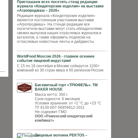
Приглашаем всех посетить стенд редакции
журнала «Кондитерские изделия» на выставке
«Агропродмаш – 2026»
Редакция журнала «Кондитерские изделия»
является постоянным участником выставки
«Агропродмаш». На стенде редакции все
посетители выставки могут стать обладателями
свежих выпусков наших отраслевых журналов и
каталогов, а также оформить подписки на
отласлевые новостные ленты и дайджесты.
WorldFood Moscow 2026 - главное осеннее
событие пищевой индустрии!
С 15 по 18 сентября в Москве соберутся 1100+
компаний из 30 стран мира и 60 регионов России
Бисквитный торт «ТРЮФЕЛЬ». ТМ
BAKER HOUSE
Масса нетто: 350 г.
Срок годности: 6 месяцев
Условия хранения: от +2 °С до +23 °С
ТУ 9130-007-56859912-2011
Не содержит ГМО
ООО «Раменский кондитерский
комбинат»
Пищевые волокна PEKTOS –