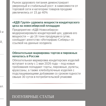
Рынок здорового питания демонстрирует
уверенный и стабильный рост: в зависимости от
торговой сети и категории товаров продажи
увеличились от 15 до 40%
«КДВ Групп» удвоила мощности кондитерского
цеха на новосибирской площадке
Предприятие «КДВ Новосибирск»
й и
модернизировало кондитерский цех, удвоив его
мощности — до 16 тонн продукции в сутки,
сообщает агентство «Интерфакс-Сибирь» со
й,
ссылкой на данные холдинга
Обязательная маркировка тортов и пирожных
началась в России
Обязательная маркировка кондитерских изделий
вступает в силу с 1 мая 2026 года – под новые
требования попадают торты, пирожные, рулеты,
круассаны, а также хлебобулочные изделия с
подслащивающими добавками со сроком годности
свыше 30 суток в потребительской упаковке
ал.
ПОПУЛЯРНЫЕ СТАТЬИ