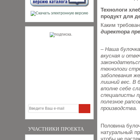
Технологи хле
продукт для де
Каким требован
директора пр
– Наша булочка 
вкусная и отве
законодательст
технологи стр
заболевания же
лишний вес. В 
вполне себе сл
специалисты п
полезное рапсо
производства.
Половина булоч
УЧАСТНИКИ ПРОЕКТА
натуральный пр
чтобы не расте