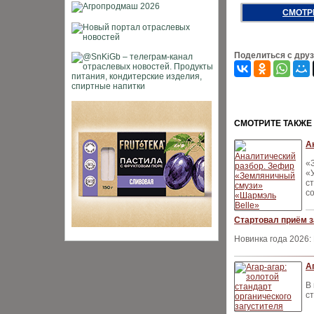
СМОТР
Поделиться с дру
CМОТРИТЕ ТАКЖЕ
А
«
«
с
с
Стартовал приём з
Новинка года 2026:
А
В
с