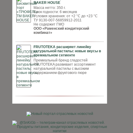
BAKER HOUSE
Масса нетто: 350 г.
Срок годности: 6 месяцев
Условия хранения: от +2 °С до +23 °С
ТУ 9130-007-56859912-2011
Не содержит ГМО
ООО «Раменский кондитерский
комбинат»
FRUTOTEKA расширяет линейку
натуральной пастилы: новые вкусы в
премиальном сегменте
Премиальный бренд сладостей
FRUTOTEKA развивает ассортимент
натуральной пастилы с высоким
содержанием фруктового пюре