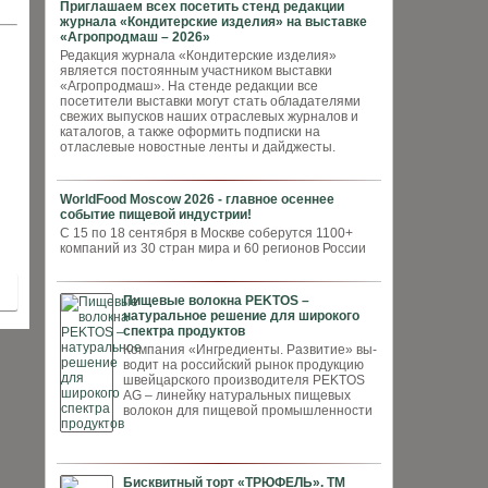
Приглашаем всех посетить стенд редакции
журнала «Кондитерские изделия» на выставке
«Агропродмаш – 2026»
Редакция журнала «Кондитерские изделия»
является постоянным участником выставки
«Агропродмаш». На стенде редакции все
посетители выставки могут стать обладателями
свежих выпусков наших отраслевых журналов и
каталогов, а также оформить подписки на
отласлевые новостные ленты и дайджесты.
WorldFood Moscow 2026 - главное осеннее
событие пищевой индустрии!
С 15 по 18 сентября в Москве соберутся 1100+
компаний из 30 стран мира и 60 регионов России
Пищевые волокна PEKTOS –
натуральное решение для широкого
спектра продуктов
Компания «Ингредиенты. Развитие» вы­
водит на российский рынок продукцию
швей­царского производителя PEKTOS
AG – ли­нейку натуральных пищевых
волокон для пи­щевой промышленности
Бисквитный торт «ТРЮФЕЛЬ». ТМ