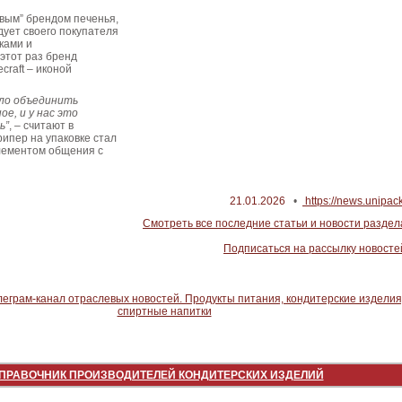
вым” брендом печенья,
дует своего покупателя
ками и
этот раз бренд
craft – иконой
ло объединить
ое, и у нас это
ь”
, – считают в
Крипер на упаковке стал
лементом общения с
21.01.2026
•
https://news.unipack
Смотреть все последние статьи и новости раздел
Подписаться на рассылку новосте
ПРАВОЧНИК ПРОИЗВОДИТЕЛЕЙ КОНДИТЕРСКИХ ИЗДЕЛИЙ