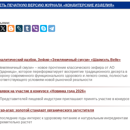
ЕТЬ ПЕЧАТНУЮ ВЕРСИЮ ЖУРНАЛА «КОНДИТЕРСКИЕ ИЗДЕЛИЯ»
зьями:
налитический разбор. Зефир «Земляничный смузи» «Шармэль Belle»
Земляничный смузи» – новое прочтение классического зефира от АО
Ударница», которое переформатирует восприятие традиционного десерта в
торону современного функционального здорового и легкого снека, полностью
оответствующего условиям новой рыночной реальности
аявок на участие в конкурсе «Новинка года 2026»
 Представителей пищевой индустрии приглашают принять участие в конкурсе
гар-агар: золотой стандарт органического загустителя
 последние годы интерес к здоровому питанию и натуральным ингредиентам
тремительно растет