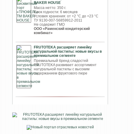
BAKER HOUSE
Масса нетто: 350 г.
Срок годности: 6 месяцев
Условия хранения: от +2 °С до +23 °С
ТУ 9130-007-56859912-2011
Не содержит ГМО
ООО «Раменский кондитерский
комбинат»
FRUTOTEKA расширяет линейку
натуральной пастилы: новые вкусы в
премиальном сегменте
Премиальный бренд сладостей
FRUTOTEKA развивает ассортимент
натуральной пастилы с высоким
содержанием фруктового пюре