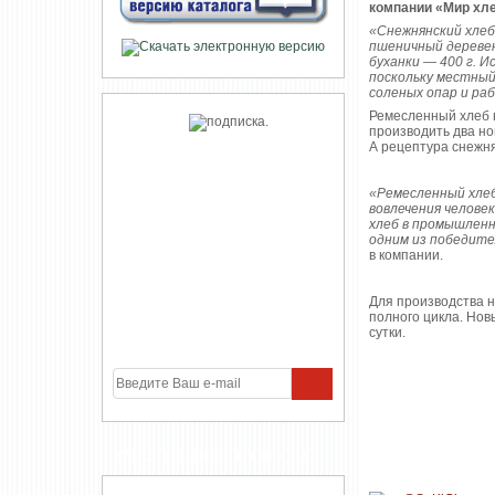
компании «Мир хле
«Снежнянский хлеб
пшеничный деревен
буханки — 400 г. 
поскольку местный
соленых опар и ра
Ремесленный хлеб н
производить два но
А рецептура снежня
«Ремесленный хле
вовлечения челове
хлеб в промышлен
одним из победител
в компании.
Для производства 
полного цикла. Нов
сутки.
УЧАСТНИКИ ПРОЕКТА