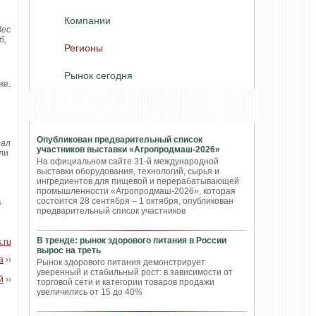
Компании
Вес
б,
Регионы
Рынок сегодня
ке.
ПОПУЛЯРНЫЕ НОВОСТИ
Опубликован предварительный список
тал
участников выставки «Агропродмаш-2026»
ли
На официальном сайте 31-й международной
выставки оборудования, технологий, сырья и
ингредиентов для пищевой и перерабатывающей
промышленности «Агропродмаш-2026», которая
состоится 28 сентября – 1 октября, опубликован
в
предварительный список участников
В тренде: рынок здорового питания в России
.ru
вырос на треть
а
››
Рынок здорового питания демонстрирует
уверенный и стабильный рост: в зависимости от
й
››
торговой сети и категории товаров продажи
увеличились от 15 до 40%