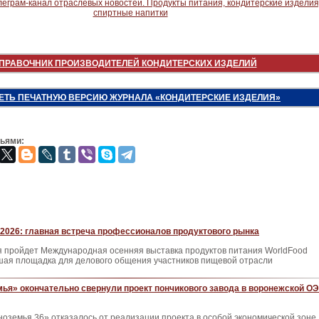
ПРАВОЧНИК ПРОИЗВОДИТЕЛЕЙ КОНДИТЕРСКИХ ИЗДЕЛИЙ
ЕТЬ ПЕЧАТНУЮ ВЕРСИЮ ЖУРНАЛА «КОНДИТЕРСКИЕ ИЗДЕЛИЯ»
зьями:
2026: главная встреча профессионалов продуктового рынка
ря пройдет Международная осенняя выставка продуктов питания WorldFood
ая площадка для делового общения участников пищевой отрасли
ья» окончательно свернули проект пончикового завода в воронежской О
оземья 36» отказалось от реализации проекта в особой экономической зоне