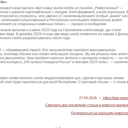
ба».
озавод начал выпуск двух новых видов хлеба из линейки „Ремесленный“ —
ский и ржаной картофельный с перцем. Хлеб формовой, в виде кирпичика. 
Исторически сложилось, что именно в Снежном выпекают особый „живой“ хле
 хлебозавод единственный в Республике использует технологию жидко-
ботает на старинных каменных печах»,
— сказано в сообщении.
ачали выпускать в июне 2025 года на Горловском хлебозаводе, где стали
вых вида. В декабре 2025-го еще два вида хлеба появилось на заводе в Донец
нского хлеба разрабатывалась около года.
б — общемировой тренд. Его производство требует максимального
ка, поэтому обычно его пекут небольшие пекарни. Мы же решили печь этот
ных масштабах. Наш продукт оценили жители и эксперты отрасли — он с
ей конкурса „100 лучших товаров России“ в декабре 2025 года»,
— заключи
нового ремесленного хлеба модернизировали цех, сделав отдельную линию
ый хлеб будет выпекаться для всей Республики. Стартовый объем — 1 тонна 
27.05.2026
•
https://dan-news
Смотреть все последние статьи и новости раздел
Подписаться на рассылку новосте