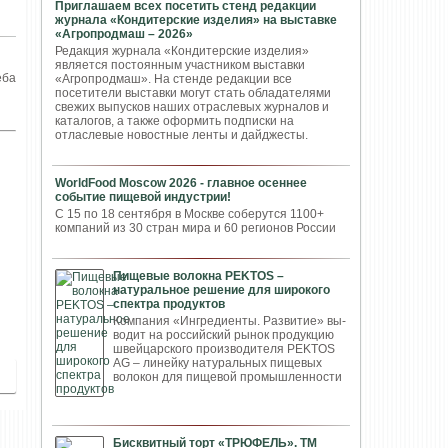
Приглашаем всех посетить стенд редакции
журнала «Кондитерские изделия» на выставке
«Агропродмаш – 2026»
Редакция журнала «Кондитерские изделия»
является постоянным участником выставки
еба
«Агропродмаш». На стенде редакции все
посетители выставки могут стать обладателями
свежих выпусков наших отраслевых журналов и
каталогов, а также оформить подписки на
отласлевые новостные ленты и дайджесты.
WorldFood Moscow 2026 - главное осеннее
событие пищевой индустрии!
С 15 по 18 сентября в Москве соберутся 1100+
компаний из 30 стран мира и 60 регионов России
Пищевые волокна PEKTOS –
натуральное решение для широкого
спектра продуктов
Компания «Ингредиенты. Развитие» вы­
водит на российский рынок продукцию
швей­царского производителя PEKTOS
AG – ли­нейку натуральных пищевых
волокон для пи­щевой промышленности
Бисквитный торт «ТРЮФЕЛЬ». ТМ