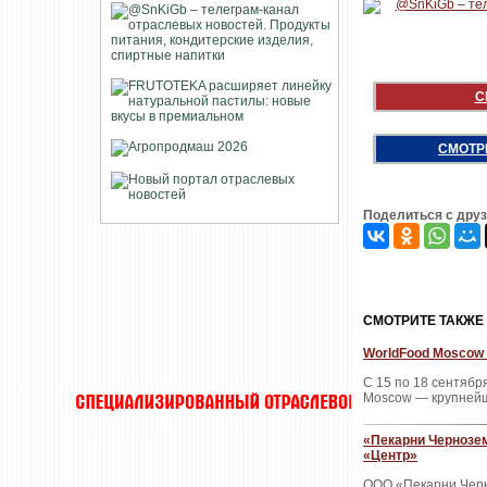
С
СМОТР
Поделиться с дру
CМОТРИТЕ ТАКЖЕ
WorldFood Moscow 
С 15 по 18 сентяб
Moscow — крупнейш
«Пекарни Чернозем
«Центр»
ООО «Пекарни Черн