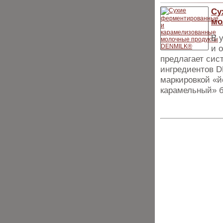
Су
мо
В 
и 
предлагает сис
ингредиентов 
маркировкой «й
карамельный» б