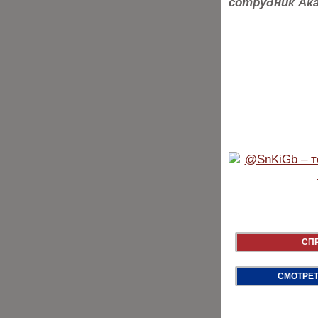
сотрудник Ака
СП
СМОТРЕТ