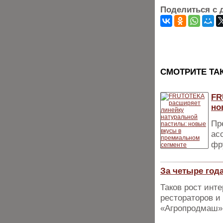
Поделиться с 
CМОТРИТЕ ТА
FR
но
Пр
ас
фр
За четыре года
Таков рост инт
рестораторов и
«Агропродмаш»