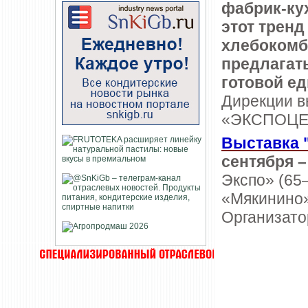
фабрик-ку
этот тренд
хлебокомб
предлагат
готовой е
Дирекции 
«ЭКСПОЦЕН
Выставка 
сентября –
Экспо» (65
«Мякинино»)
Организат