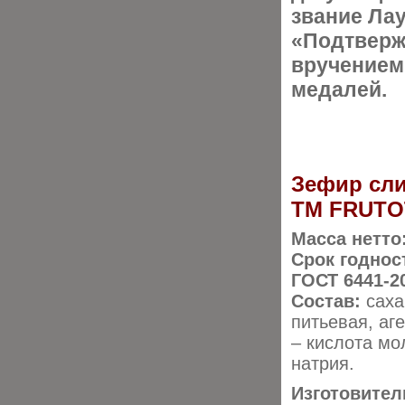
звание Ла
«Подтверж
вручением
медалей.
Зефир сл
ТМ FRUT
Масса нетто
Срок годнос
ГОСТ 6441-2
Состав:
саха
питьевая, аг
– кислота мо
натрия.
Изготовител