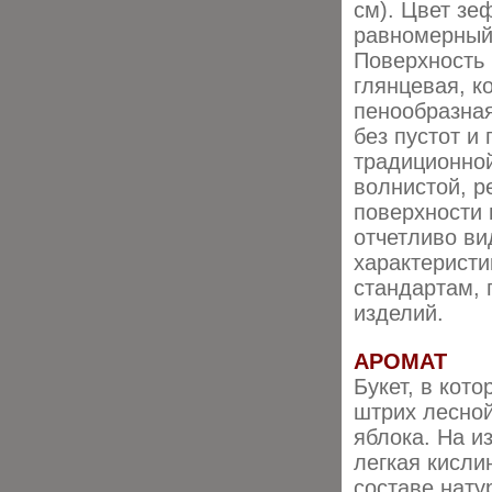
см). Цвет зе
равномерный
Поверхность 
глянцевая, к
пенообразна
без пустот и
традиционно
волнистой, р
поверхности 
отчетливо ви
характеристи
стандартам, 
изделий.
АРОМАТ
Букет, в кот
штрих лесной
яблока. На и
легкая кисли
составе нату