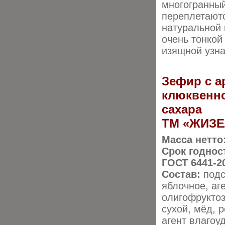
многогранный
переплетают
натуральной 
очень тонкой
изящной узна
Зефир с а
клюквенно
cахара
ТМ «ЖИЗЕ
Масса нетто
Срок годнос
ГОСТ 6441-2
Состав:
подс
яблочное, аг
олигофруктоз
сухой, мёд, 
агент влагоу