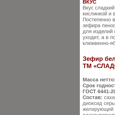
ВКУС
Вкус сладкий
кислинкой и
Постепенно в
зефира пеноо
для изделий 
уходит, а в 
клюквенно-яб
Зефир бе
ТМ «СЛАД
Масса нетто
Срок годнос
ГОСТ 6441-2
Состав:
саха
диоксид серы
желирующий –