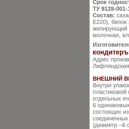
Срок годнос
ТУ 9128-001-
Состав:
саха
E220), белок
желирующий а
молочная, вл
Изготовител
кондитеръ
Адрес произво
Лифляндская, 
ВНЕШНИЙ В
Внутри упако
пластиковой 
отдельных я
6 одинаковых
состоящих из
соединенных
(диаметр –6 