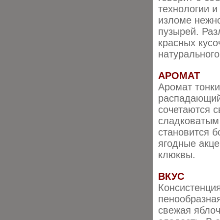
технологии и
изломе нежно
пузырей. Ра
красных кусо
натурального
АРОМАТ
Аромат тонки
распадающий
сочетаются с
сладковатым 
становится б
ягодные акце
клюквы.
ВКУС
Консистенция
пенообразная
свежая яблоч