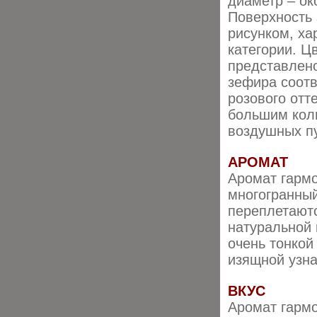
диаметр – ок
Поверхность
рисунком, ха
категории. Ц
представлено
зефира соотв
розового отт
большим коли
воздушных пу
АРОМАТ
Аромат гармо
многогранный
переплетают
натуральной 
очень тонкой
изящной узна
ВКУС
Аромат гармо