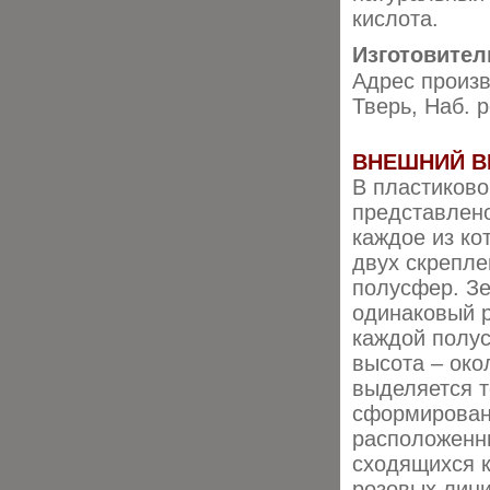
кислота.
Изготовител
Адрес произв
Тверь, Наб. р
ВНЕШНИЙ В
В пластиково
представлено
каждое из ко
двух скрепл
полусфер. З
одинаковый 
каждой полус
высота – око
выделяется т
сформирован
расположенн
сходящихся к
розовых лин