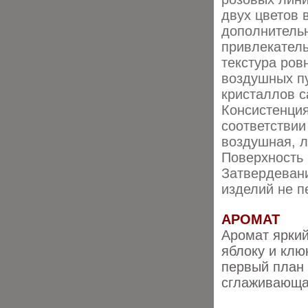
двух цветов 
дополнитель
привлекатель
текстура ровн
воздушных п
кристаллов с
Консистенци
соответствии
воздушная, 
Поверхность 
Затвердевани
изделий не 
АРОМАТ
Аромат яркий
яблоку и клю
первый план 
сглаживающа