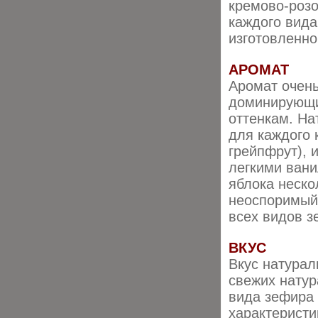
кремово-розо
каждого вида
изготовленно
АРОМАТ
Аромат очень
доминирующи
оттенкам. На
для каждого 
грейпфрут), 
легкими вани
яблока неско
неоспоримый 
всех видов з
ВКУС
Вкус натурал
свежих натур
вида зефира
характеристи