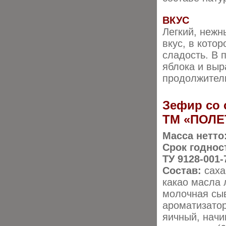
ВКУС
Легкий, нежн
вкус, в кото
сладость. В 
яблока и выр
продолжител
Зефир со 
ТМ «ПОЛЕ
Масса нетто
Срок годнос
ТУ 9128-001-
Состав:
саха
какао масла 
молочная сыв
ароматизатор
яичный, начи