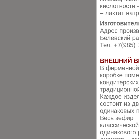
кислотности 
– лактат натр
Изготовител
Адрес произв
Белевский ра
Тел. +7(985)
ВНЕШНИЙ В
В фирменной
коробке пом
кондитерских
традиционно
Каждое изде
состоит из д
одинаковых 
Весь зефир
классическо
одинакового 