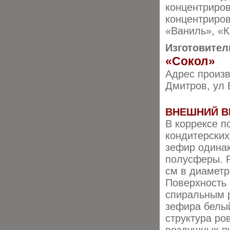
концентриров
концентриров
«Ваниль», «
Изготовител
«Сокол»
Адрес произв
Дмитров, ул 
ВНЕШНИЙ В
В коррексе 
кондитерских
зефир одина
полусферы. Р
см в диаметре
Поверхность
спиральным 
зефира белы
структура ро