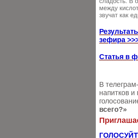
сладость. В 
между кислот
звучат как е
Результат
зефира >>
Статья в 
В телеграм
напитков и
голосован
всего?»
Приглашае
ГОЛОСУЙТ