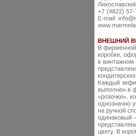
Лихославский
+7 (4822) 57-
E-mail: info
www.marmelad
ВНЕШНИЙ В
В фирменной
коробке, оф
в винтажном 
представлен
кондитерских
Каждый зефи
выполнен в 
«розочки», к
однозначно у
на ручной сп
одинаковый –
представлены
цвету. В кор