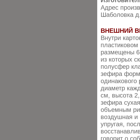
Изготовител
Адрес произв
Шаболовка д.
ВНЕШНИЙ В
Внутри карто
пластиковом
размещены 6
из которых с
полусфер кл
зефира форм
одинакового 
диаметр каж
см, высота 2
зефира суха
объемным ри
воздушная и
упругая, пос
восстанавлив
говорит о со