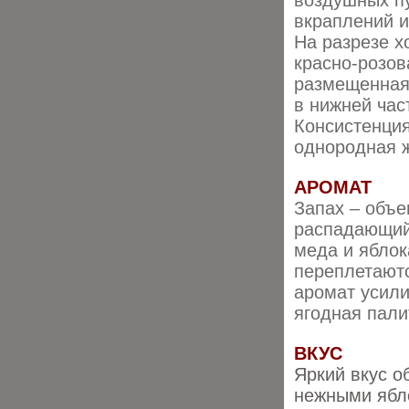
воздушных п
вкраплений и
На разрезе 
красно-розов
размещенная 
в нижней час
Консистенция
однородная 
АРОМАТ
Запах – объе
распадающий
меда и яблок
переплетают
аромат усили
ягодная пали
ВКУС
Яркий вкус 
нежными ябл