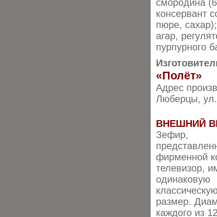
смородина (6
консервант с
пюре, сахар)
агар, регуля
пурпурного б
Изготовител
«Полёт»
Адрес произв
Люберцы, ул.
ВНЕШНИЙ В
Зефир,
представлен
фирменной к
телевизор, и
одинаковую
классическу
размер. Диа
каждого из 1