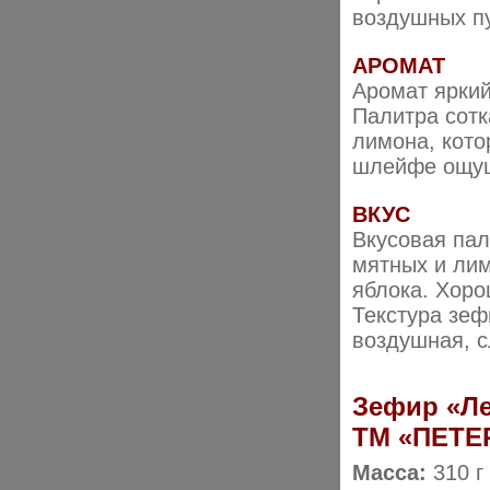
воздушных пу
АРОМАТ
Аромат яркий
Палитра сотк
лимона, кото
шлейфе ощущ
ВКУС
Вкусовая пал
мятных и лим
яблока. Хоро
Текстура зеф
воздушная, с
Зефир «Ле
ТМ «ПЕТЕ
Масса:
310 г