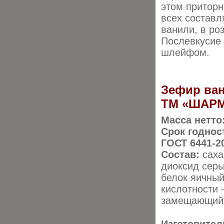
этом приторн
всех состав
ванили, в ро
Послевкусие 
шлейфом.
Зефир ва
ТМ «ШАР
Масса нетто
Срок годнос
ГОСТ 6441-2
Состав:
саха
диоксид серы
белок яичный
кислотности 
замещающий,