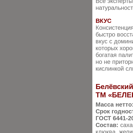
Все эксперт
натуральност
ВКУС
Консистенция
быстро восст
вкус с домин
которых хор
богатая пали
но не притор
кислинкой сл
Белёвски
ТМ «БЕЛЕ
Масса нетто
Срок годнос
ГОСТ 6441-2
Состав:
саха
клюква, жели