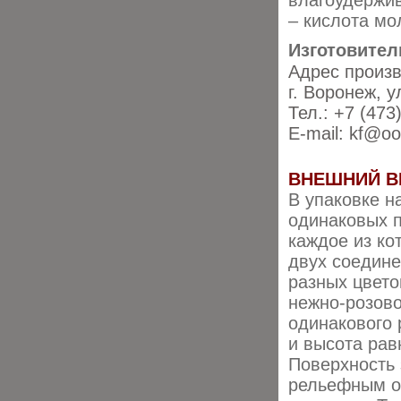
влагоудержив
– кислота мо
Изготовител
Адрес произв
г. Воронеж, у
Тел.: +7 (473
E-mail: kf@oo
ВНЕШНИЙ В
В упаковке н
одинаковых 
каждое из ко
двух соедин
разных цвето
нежно-розово
одинакового 
и высота рав
Поверхность 
рельефным 