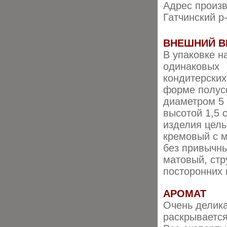
Адрес произв
Гатчинский р-
ВНЕШНИЙ В
В упаковке н
одинаковых
кондитерских
форме полус
диаметром 5 
высотой 1,5 
изделия целы
кремовый с м
без привычн
матовый, стр
посторонних 
АРОМАТ
Очень делика
раскрывается