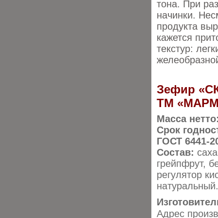
тона. При ра
начинки. Нес
продукта выр
кажется прит
текстур: легк
желеобразной
Зефир «С
ТМ «МАР
Масса нетто
Срок годнос
ГОСТ 6441-2
Состав:
саха
грейпфрут, б
регулятор ки
натуральный
Изготовител
Адрес произв