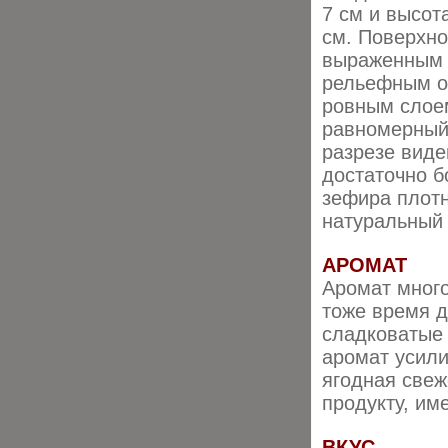
7 см и высот
см. Поверхно
выраженным
рельефным о
ровным слоем
равномерный,
разрезе виде
достаточно б
зефира плотна
натуральный 
АРОМАТ
Аромат мног
тоже время д
сладковатые 
аромат усили
ягодная свеж
продукту, им
ВКУС