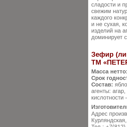
сладости и п
свежим нату
каждого конк
и не сухая, 
изделий на а
доминирует с
Зефир (ли
ТМ «ПЕТЕ
Масса нетто
Срок годнос
Состав:
ябло
агенты: агар,
кислотности 
Изготовител
Адрес произво
Курляндская,
Тел.: +7(812)