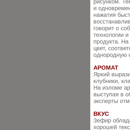
рисунком. Те
и одновремен
нажатия быс
восстанавлив
говорит о со
технологии и
продукта. На
цвет, соотве
однородную с
АРОМАТ
Яркий вырази
клубники, кл
На изломе ар
выступая в о
эксперты отм
ВКУС
Зефир облада
хорошей текс