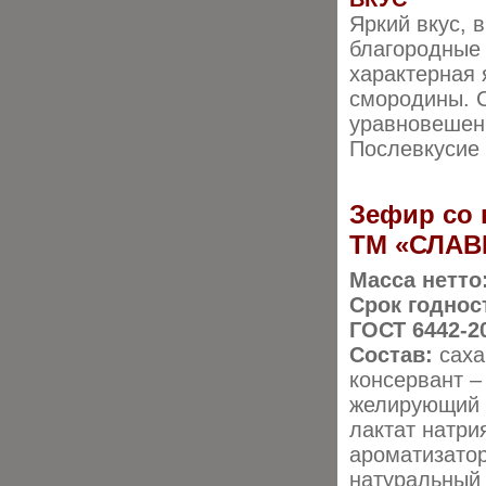
Яркий вкус, 
благородные 
характерная 
смородины. С
уравновешен
Послевкусие
Зефир со
ТМ «СЛАВ
Масса нетто
Срок годнос
ГОСТ 6442-2
Состав:
саха
консервант –
желирующий а
лактат натри
ароматизатор
натуральный 