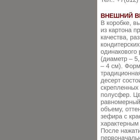
ВНЕШНИЙ В
В коробке, в
из картона п
качества, ра
кондитерских
одинакового
(диаметр – 5
– 4 см). Фор
традиционна
десерт состо
скрепленных
полусфер. Ц
равномерный
объему, отте
зефира с кр
характерным 
После нажати
первоначаль