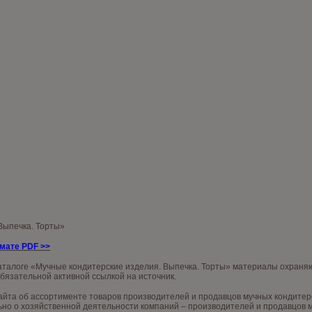
 Выпечка. Торты»
рмате PDF
>>
аталоге «Мучные кондитерские изделия. Выпечка. Торты» материалы охраняю
обязательной активной ссылкой на источник.
та об ассортименте товаров производителей и продавцов мучных кондитерски
о о хозяйственной деятельности компаний – производителей и продавцов му