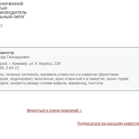
РАНИЧЕННОЙ
ТЬЮ
ОИЗВОДИТЕЛЬ
ЬНЫЙ ОКРУГ
02
иректор
ндр Геннадьевич
ай, г. Армавир, ул. К. Маркса, 238
86, 5-65-21
е, печенье затяжное, карамель открытая и в завертке (фруктовая,
ная, леденцовая), монпансье, ирис открытый и в завертке, рахат-лукум,
суфле, конфеты между слоями вафель, мармелад, пастила
Вернуться к списку компаний ››
Подписаться на рассылку новосте