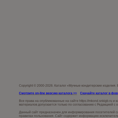
Copyright © 2000-2026. Каталог «Мучные кондитерские изделия.
Смотрите on-line версию каталога
>>
Скачайте каталог в фо
Все права на опубликованные на сайте
https://mkond.snkigb.ru
и к
материалов допускается только по согласованию с Редакцией с 
Данный сайт предназначен для информирования посетителей сай
правилах пользования. Сайт содержит информацию исключительн