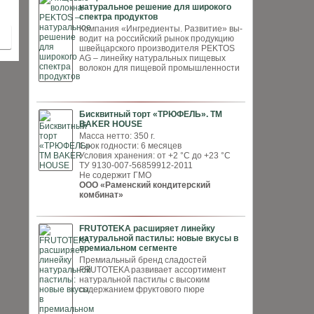
натуральное решение для широкого
спектра продуктов
Компания «Ингредиенты. Развитие» вы­
водит на российский рынок продукцию
швей­царского производителя PEKTOS
AG – ли­нейку натуральных пищевых
волокон для пи­щевой промышленности
Бисквитный торт «ТРЮФЕЛЬ». ТМ
BAKER HOUSE
Масса нетто: 350 г.
Срок годности: 6 месяцев
Условия хранения: от +2 °С до +23 °С
ТУ 9130-007-56859912-2011
Не содержит ГМО
ООО «Раменский кондитерский
комбинат»
FRUTOTEKA расширяет линейку
натуральной пастилы: новые вкусы в
премиальном сегменте
Премиальный бренд сладостей
FRUTOTEKA развивает ассортимент
натуральной пастилы с высоким
содержанием фруктового пюре