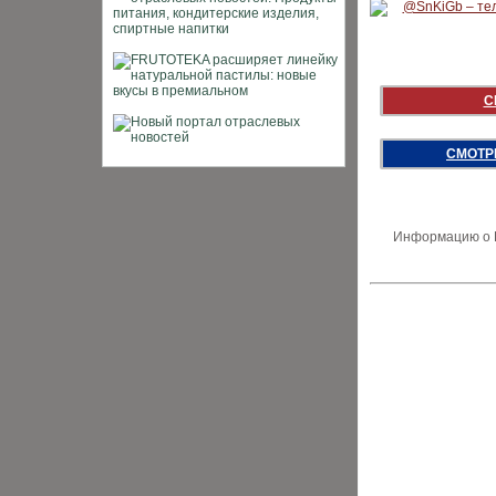
С
СМОТР
Информацию о В