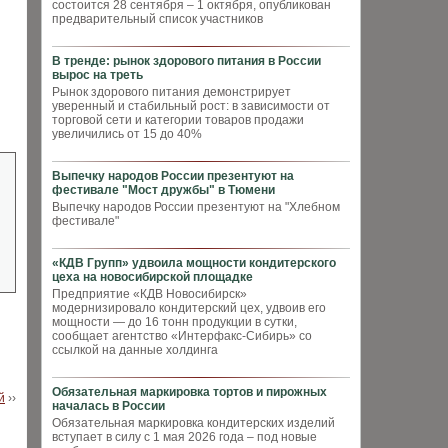
состоится 28 сентября – 1 октября, опубликован
предварительный список участников
В тренде: рынок здорового питания в России
вырос на треть
Рынок здорового питания демонстрирует
уверенный и стабильный рост: в зависимости от
торговой сети и категории товаров продажи
увеличились от 15 до 40%
Выпечку народов России презентуют на
фестивале "Мост дружбы" в Тюмени
Выпечку народов России презентуют на "Хлебном
фестивале"
«КДВ Групп» удвоила мощности кондитерского
цеха на новосибирской площадке
Предприятие «КДВ Новосибирск»
модернизировало кондитерский цех, удвоив его
мощности — до 16 тонн продукции в сутки,
сообщает агентство «Интерфакс-Сибирь» со
ссылкой на данные холдинга
Обязательная маркировка тортов и пирожных
й
››
началась в России
Обязательная маркировка кондитерских изделий
вступает в силу с 1 мая 2026 года – под новые