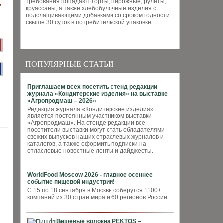
требования попадают торты, пирожные, рулеты,
круассаны, а также хлебобулочные изделия с
подслащивающими добавками со сроком годности
свыше 30 суток в потребительской упаковке
ПОПУЛЯРНЫЕ СТАТЬИ
Приглашаем всех посетить стенд редакции
журнала «Кондитерские изделия» на выставке
«Агропродмаш – 2026»
Редакция журнала «Кондитерские изделия»
является постоянным участником выставки
«Агропродмаш». На стенде редакции все
посетители выставки могут стать обладателями
свежих выпусков наших отраслевых журналов и
каталогов, а также оформить подписки на
отласлевые новостные ленты и дайджесты.
WorldFood Moscow 2026 - главное осеннее
событие пищевой индустрии!
С 15 по 18 сентября в Москве соберутся 1100+
компаний из 30 стран мира и 60 регионов России
Пищевые волокна PEKTOS –