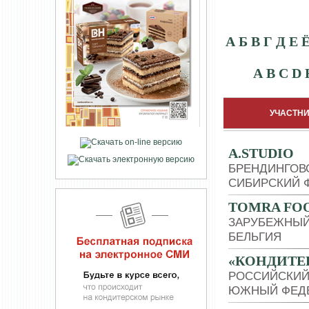
А
Б
В
Г
Д
Е
A
B
C
D
УЧАСТНИ
A.STUDIO
БРЕНДИНГОВ
СИБИРСКИЙ 
TOMRA FO
ЗАРУБЕЖНЫЙ
БЕЛЬГИЯ
«КОНДИТЕР
РОССИЙСКИЙ
ЮЖНЫЙ ФЕДЕ