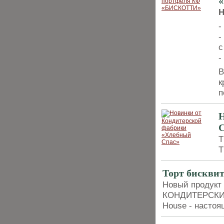
-
-
с
-
В
к
п
Н
С
Т
Т
Торт бискви
Новый продук
КОНДИТЕРСКИЙ
House - насто