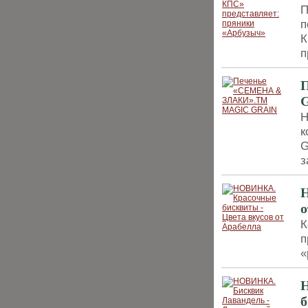
П
п
К
п
Н
к
G
з
Н
о
К
п
«
б