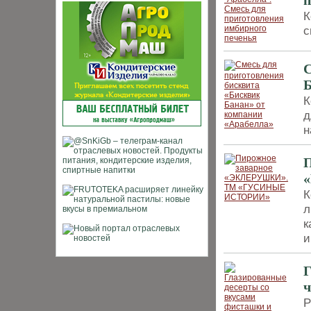
п
К
с
С
Б
К
д
н
К
л
к
и
Г
Р