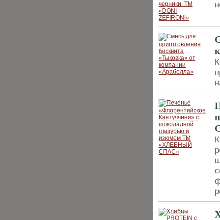
н
С
к
К
п
н
П
К
р
ш
с
ф
р