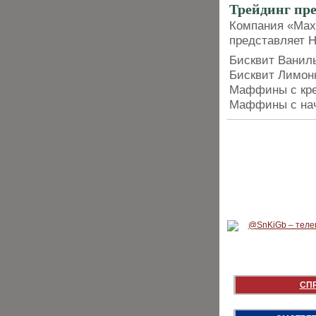
Трейдинг п
Компания «Мах
представляет
Бисквит Ванил
Бисквит Лимон
Маффины с кре
Маффины с нач
СП