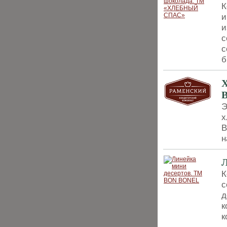
К
и
и
с
с
б
Х
Э
х
В
н
Л
К
с
д
к
к