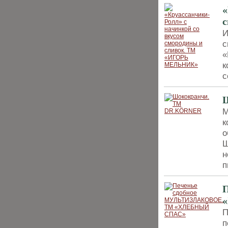
«
И
с
«
к
с
М
к
о
Ш
н
п
П
п