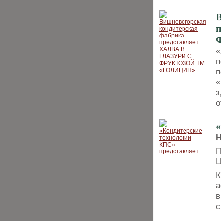
В
п
«
п
п
«
з
о
«
Н
П
К
а
в
с