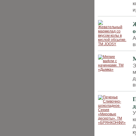
к
и
Ж
А
в
М
Э
м
д
в
П
У
к
д
к