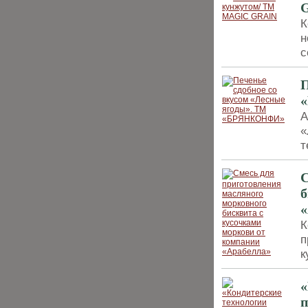
К
н
с
П
А
«
т
С
б
«
К
п
к
«
п