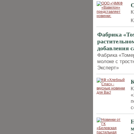
К
К
Фабрика «То
растительном
добавления 
Фабрика «Томер
молоке с трост
Эксперт»
К
К
«
п
с
Н
м