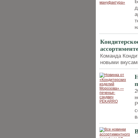
Б
д
а
т
н
Кондитерское
ассортимент
Команда Конди
новыми вкусам
Н
2
н
P
с
в
В