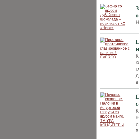
З
о
Н
П
К
к
г
д
в
П
К
н
и
в