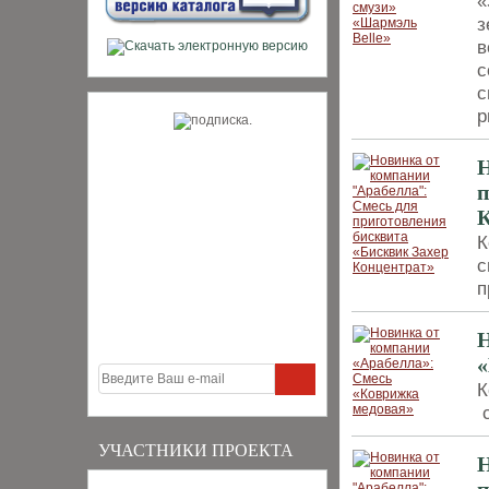
«
з
в
с
с
р
Н
п
К
К
с
п
Н
«
К
с
УЧАСТНИКИ ПРОЕКТА
Н