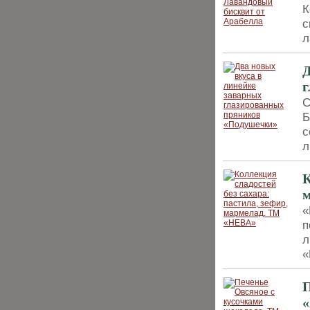
К
с
л
Д
г
С
Б
с
л
К
«
п
л
«
П