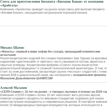
Смесь для приготовления бисквита «Бисквик Банан» от компании
«Арабелла»
Компания «Арабелла» выводит на рынок сухую смесь для выпечки бисквита
«Бисквик Банан», насыщенную натуральным порошком банана
Михаил Шамис
«Жизель»: первый в мире зефир без сахара, прошедший клинические
испытания
Рынок кондитерских изделий без сахара переживает бум. Однако за красивы
надписями «диетический» и «фитнес» часто скрываются патока, фруктоза и
скрытые углеводы. Кондитерская фабрика «Сокол» пошла иным путем -
доказательной медицины* и сложной технологической архитектуры. О том, ч
стоит за этим достижением, как выглядит рынок «честных» сладостей с точки
зрения B2B и доказательной науки, мы поговорили с
основателем проекта
Михаилом Давыдовичем ШАМИСОМ
Алексей Малахов
«СЕЛЛ‑Сервис»: 16 лет на рынке - о трендах, вызовах и планах на 2026 го
Компания «СЕЛЛ-Сервис» более 16 лет наполняет жить россиян вкусом,
помогая создавать продукты по мировым стандартам, подбирая для наших
клиентов лучшие ингредиенты и современные решения. В портфеле компан
более 20 международных брендов ингредиентов, которые используются в