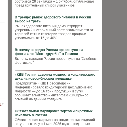
состоится 28 сентября – 1 октября, опубликован
предварительный список участников
В тренде: рынок здорового питания в России
вырос на треть
Рынок здорового питания демонстрирует
уверенный и стабильный рост: в зависимости от
торговой сети и категории товаров продажи
увеличились от 15 до 40%
Выпечку народов России презентуют на
фестивале "Мост дружбы" в Тюмени
Выпечку народов России презентуют на "Хлебном
фестивале"
«КДВ Групп» удвоила мощности кондитерского
цеха на новосибирской площадке
Предприятие «КДВ Новосибирск»
модернизировало кондитерский цех, удвоив его
мощности — до 16 тонн продукции в сутки,
сообщает агентство «Интерфакс-Сибирь» со
ссылкой на данные холдинга
и
››
Обязательная маркировка тортов и пирожных
началась в России
Обязательная маркировка кондитерских изделий
вступает в силу с 1 мая 2026 года – под новые