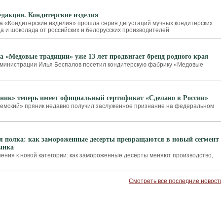
дакции. Кондитерские изделия
а «Кондитерские изделия» прошла серия дегустаций мучных кондитерских
а и шоколада от российских и белорусских производителей
а «Медовые традиции» уже 13 лет продвигает бренд родного края
дминистрации Илья Беспалов посетил кондитерскую фабрику «Медовые
ник» теперь имеет официальный сертификат «Сделано в России»
емский» пряник недавно получил заслуженное признание на федеральном
я полка: как замороженные десерты превращаются в новый сегмент
ынка
нения к новой категории: как замороженные десерты меняют производство,
Смотреть все последние новост