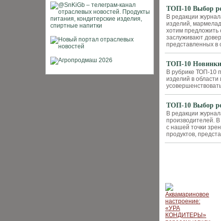
ТОП-10 Выбор ре
В редакции журнал
изделий, мармелад
хотим предложить с
заслуживают довер
представленных в с
ТОП-10 Новинки 
В рубрике ТОП-10 
изделий в области
усовершенствовать
ТОП-10 Выбор ре
В редакции журнал
производителей. В
с нашей точки зре
продуктов, предста
КОМПАНИИ