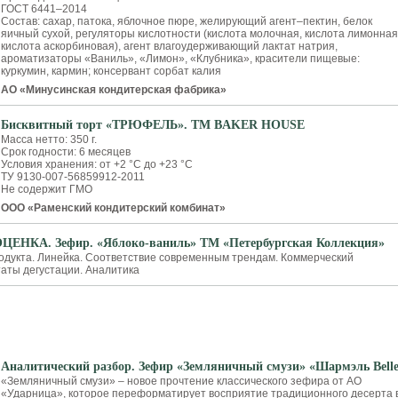
ГОСТ 6441–2014
Состав: сахар, патока, яблочное пюре, желирующий агент–пектин, белок
яичный сухой, регуляторы кислотности (кислота молочная, кислота лимонная
кислота аскорбиновая), агент влагоудерживающий лактат натрия,
ароматизаторы «Ваниль», «Лимон», «Клубника», красители пищевые:
куркумин, кармин; консервант сорбат калия
АО «Минусинская кондитерская фабрика»
Бисквитный торт «ТРЮФЕЛЬ». ТМ BAKER HOUSE
Масса нетто: 350 г.
Срок годности: 6 месяцев
Условия хранения: от +2 °С до +23 °С
ТУ 9130-007-56859912-2011
Не содержит ГМО
ООО «Раменский кондитерский комбинат»
НКА. Зефир. «Яблоко-ваниль» ТМ «Петербургская Коллекция»
одукта. Линейка. Соответствие современным трендам. Коммерческий
таты дегустации. Аналитика
Аналитический разбор. Зефир «Земляничный смузи» «Шармэль Bell
«Земляничный смузи» – новое прочтение классического зефира от АО
«Ударница», которое переформатирует восприятие традиционного десерта 