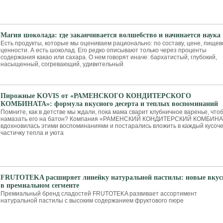
Магия шоколада: где заканчивается волшебство и начинается наука
Есть продукты, которые мы оцениваем рационально: по составу, цене, пищев
ценности. А есть шоколад. Его редко описывают только через проценты
содержания какао или сахара. О нем говорят иначе: бархатистый, глубокий,
насыщенный, согревающий, удивительный
Пирожные KOVIS от «РАМЕНСКОГО КОНДИТЕРСКОГО
КОМБИНАТА»: формула вкусного десерта и теплых воспоминаний
Помните, как в детстве мы ждали, пока мама сварит клубничное варенье, что
намазать его на батон? Компания «РАМЕНСКИЙ КОНДИТЕРСКИЙ КОМБИНА
вдохновилась этими воспоминаниями и постарались вложить в каждый кусоче
частичку тепла и уюта
FRUTOTEKA расширяет линейку натуральной пастилы: новые вку
в премиальном сегменте
Премиальный бренд сладостей FRUTOTEKA развивает ассортимент
натуральной пастилы с высоким содержанием фруктового пюре