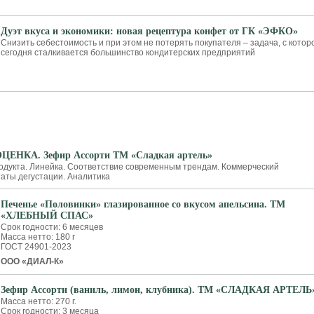
Дуэт вкуса и экономики: новая рецептура конфет от ГК «ЭФКО»
Снизить себестоимость и при этом не потерять покупателя – задача, с котор
сегодня сталкивается большинство кондитерских предприятий
И
ЕНКА. Зефир Ассорти ТМ «Сладкая артель»
одукта. Линейка. Соответствие современным трендам. Коммерческий
таты дегустации. Аналитика
Печенье «Половинки» глазированное со вкусом апельсина. ТМ
«ХЛЕБНЫЙ СПАС»
Срок годности: 6 месяцев
Масса нетто: 180 г
ГОСТ 24901-2023
ООО «ДИАЛ-К»
Зефир Ассорти (ваниль, лимон, клубника). ТМ «СЛАДКАЯ АРТЕЛЬ
Масса нетто: 270 г.
Срок годности: 3 месяца