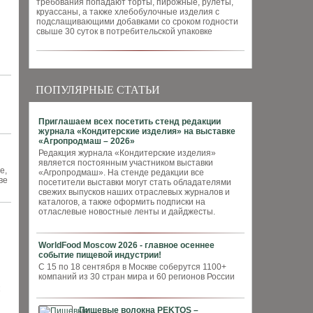
требования попадают торты, пирожные, рулеты,
круассаны, а также хлебобулочные изделия с
подслащивающими добавками со сроком годности
свыше 30 суток в потребительской упаковке
ПОПУЛЯРНЫЕ СТАТЬИ
Приглашаем всех посетить стенд редакции
журнала «Кондитерские изделия» на выставке
«Агропродмаш – 2026»
Редакция журнала «Кондитерские изделия»
является постоянным участником выставки
е,
«Агропродмаш». На стенде редакции все
ве
посетители выставки могут стать обладателями
свежих выпусков наших отраслевых журналов и
каталогов, а также оформить подписки на
отласлевые новостные ленты и дайджесты.
WorldFood Moscow 2026 - главное осеннее
событие пищевой индустрии!
С 15 по 18 сентября в Москве соберутся 1100+
компаний из 30 стран мира и 60 регионов России
Пищевые волокна PEKTOS –