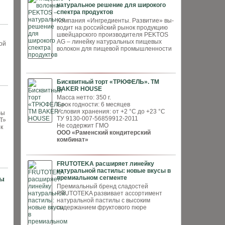
натуральное решение для широкого
спектра продуктов
Компания «Ингредиенты. Развитие» вы­
водит на российский рынок продукцию
швей­царского производителя PEKTOS
AG – ли­нейку натуральных пищевых
ой
волокон для пи­щевой промышленности
Бисквитный торт «ТРЮФЕЛЬ». ТМ
BAKER HOUSE
Масса нетто: 350 г.
Срок годности: 6 месяцев
Условия хранения: от +2 °С до +23 °С
бы
ТУ 9130-007-56859912-2011
Т»
Не содержит ГМО
к
ООО «Раменский кондитерский
комбинат»
FRUTOTEKA расширяет линейку
натуральной пастилы: новые вкусы в
премиальном сегменте
сы
Премиальный бренд сладостей
FRUTOTEKA развивает ассортимент
натуральной пастилы с высоким
содержанием фруктового пюре