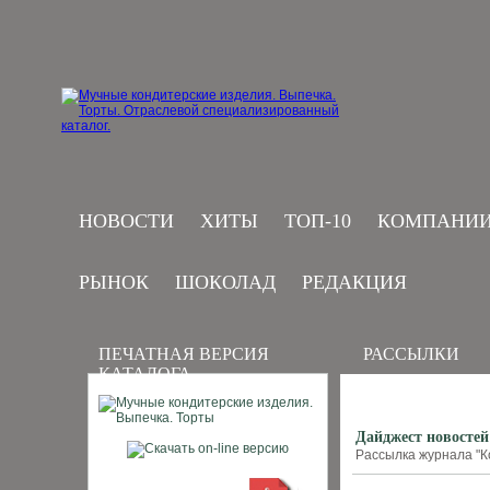
НОВОСТИ
ХИТЫ
ТОП-10
КОМПАНИ
РЫНОК
ШОКОЛАД
РЕДАКЦИЯ
ПЕЧАТНАЯ ВЕРСИЯ
РАССЫЛКИ
КАТАЛОГА
Дайджест новостей
Рассылка журнала "К