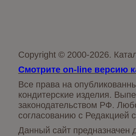
Copyright © 2000-2026. Кат
Смотрите on-line версию к
Все права на опубликованн
кондитерские изделия. Выпе
законодательством РФ. Люб
согласованию с Редакцией с
Данный сайт предназначен 