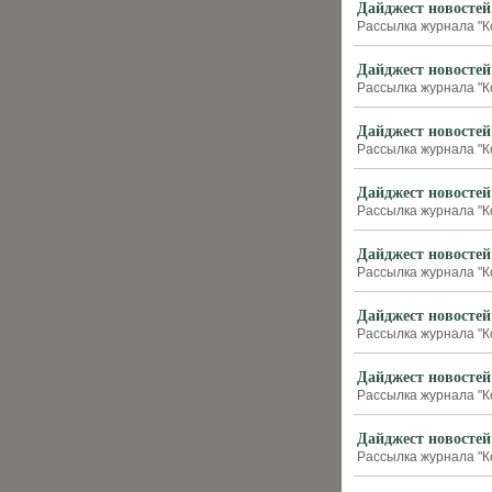
Дайджест новостей
Рассылка журнала "К
Дайджест новостей
Рассылка журнала "К
Дайджест новостей
Рассылка журнала "К
Дайджест новостей
Рассылка журнала "К
Дайджест новостей
Рассылка журнала "К
Дайджест новостей
Рассылка журнала "К
Дайджест новостей
Рассылка журнала "К
Дайджест новостей
Рассылка журнала "К