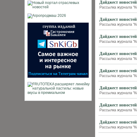
Дайджест новостей
Рассылка журнала "К
Дайджест новостей
Рассылка журнала "К
Дайджест новостей
Рассылка журнала "К
Дайджест новостей
Рассылка журнала "К
Дайджест новостей
Рассылка журнала "К
Дайджест новостей
Рассылка журнала "К
Дайджест новостей
Рассылка журнала "К
Дайджест новостей
Рассылка журнала "К