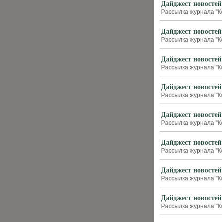
Дайджест новостей
Рассылка журнала "К
Дайджест новостей
Рассылка журнала "К
Дайджест новостей
Рассылка журнала "К
Дайджест новостей
Рассылка журнала "К
Дайджест новостей
Рассылка журнала "К
Дайджест новостей
Рассылка журнала "К
Дайджест новостей
Рассылка журнала "К
Дайджест новостей
Рассылка журнала "К