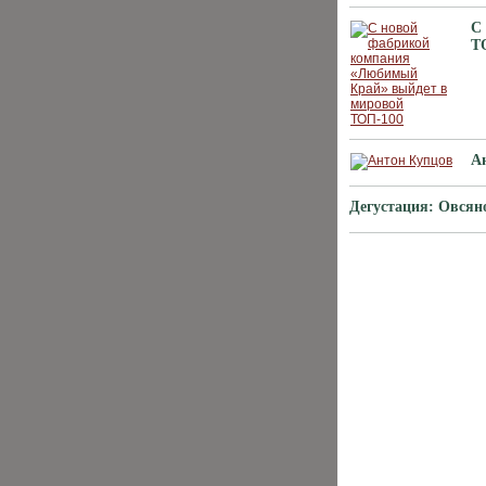
С
Т
А
Дегустация: Овсян
ХИТЫ