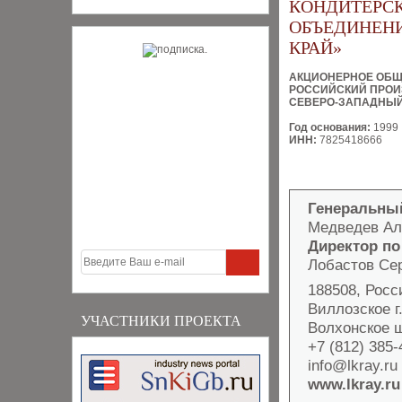
КОНДИТЕРС
ОБЪЕДИНЕН
КРАЙ»
АКЦИОНЕРНОЕ ОБ
РОССИЙСКИЙ ПРОИ
СЕВЕРО-ЗАПАДНЫЙ
Год основания:
1999
ИНН:
7825418666
Генеральны
Медведев Ал
Директор п
Лобастов Се
188508, Росс
Виллозское г
УЧАСТНИКИ ПРОЕКТА
Волхонское ш
+7 (812) 385
info@lkray.ru
www.lkray.ru