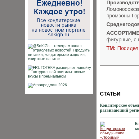
Производст
Ломоносовски
промзоны Го
Среднегодо
АССОРТИМЕ
фигурные, с 
ТМ:
Посиделк
СТАТЬИ
Кондитерское объе
развивающий реги
К
к