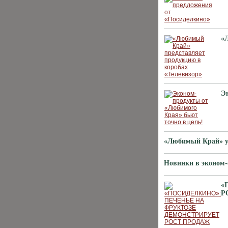
«
Э
«Любимый Край» у
Новинки в эконом-
«
Р