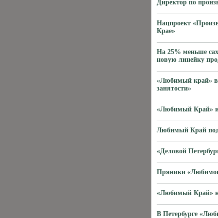
Директор по произ
Нацпроект «Произв
Крае»
На 25% меньше сах
новую линейку пр
«Любимый край» во
занятости»
«Любимый Край» и
Любимый Край под
«Деловой Петербур
Пряники «Любимого
«Любимый Край» на
В Петербурге «Люб