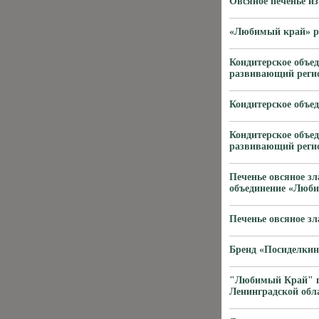
Овсяное печенье и
«Любимый край» р
Кондитерское объе
развивающий реги
Кондитерское объе
Кондитерское объе
развивающий реги
Печенье овсяное з
объединение «Люб
Печенье овсяное з
Бренд «Посиделкин
"Любимый Край" по
Ленинградской обл