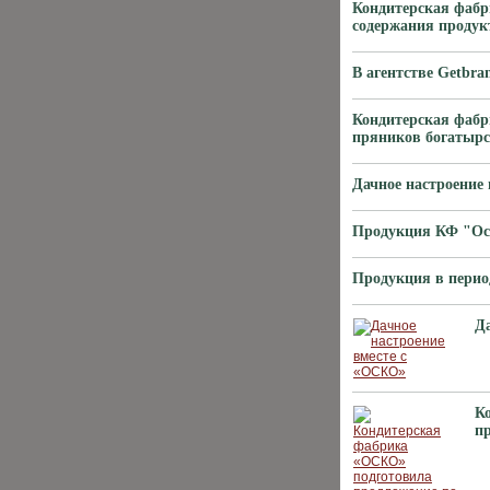
Кондитерская фабр
содержания продук
В агентстве Getbr
Кондитерская фабр
пряников богатырс
Дачное настроение
Продукция КФ "Оск
Продукция в перио
Д
К
п