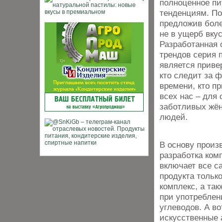
полноценное пит
тенденциям. По
предложив боле
не в ущерб вкус
Разработанная
трендов серия п
является приве
кто следит за ф
времени, кто пр
всех нас – для
заботливых жён
людей.
В основу произ
разработка ко
включает все с
продукта тольк
комплекс, а так
при употреблен
углеводов. А в
искусственные 