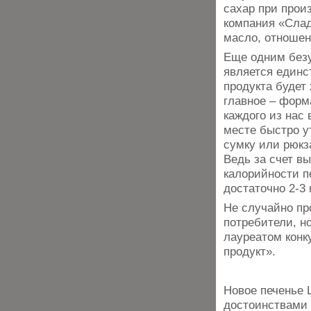
сахар при прои
компания «Слад
масло, отношен
Еще одним безу
является единс
продукта будет
главное – форм
каждого из нас
месте быстро у
сумку или рюкза
Ведь за счет в
калорийности п
достаточно 2-3 
Не случайно пр
потребители, но
лауреатом конк
продукт».
Новое печенье 
достоинствами 