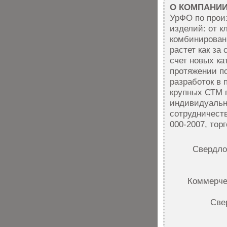
О КОМПАНИ
УрФО по прои
изделий: от к
комбинирован
растет как за
счет новых ка
протяжении по
разработок в 
крупных СТМ п
индивидуальн
сотрудничест
000-2007, то
Свердло
Коммерче
Све