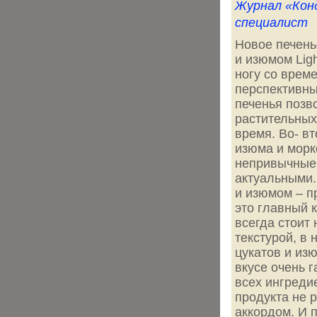
Журнал «Кон
специалист
Новое печенье
и изюмом Ligh
ногу со врем
перспективны
печенья позв
растительных 
время. Во- в
изюма и морк
непривычные 
актуальными. 
и изюмом – п
это главный 
всегда стоит
текстурой, в
цукатов и из
вкусе очень 
всех ингреди
продукта не 
аккордом. И 