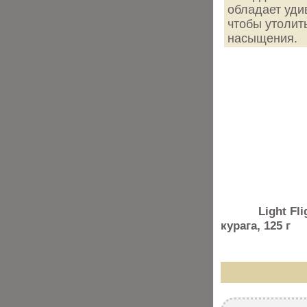
обладает уди
чтобы утолит
насыщения.
Ли
Light Fligh
курага, 125 г