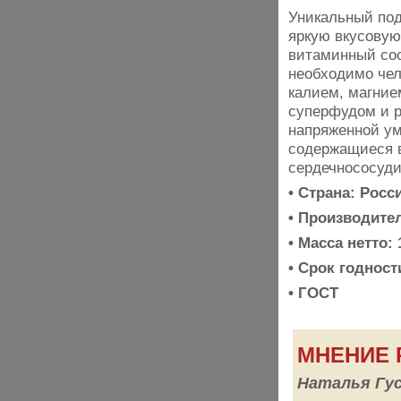
Уникальный под
яркую вкусовую
витаминный сост
необходимо чел
калием, магние
суперфудом и р
напряженной ум
содержащиеся в
сердечнососуди
• Страна: Росс
• Производите
• Масса нетто: 
• Срок годност
• ГОСТ
МНЕНИЕ 
Наталья Гу