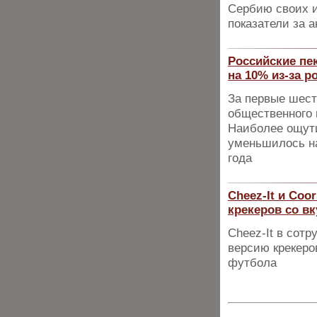
Сербию своих и
показатели за 
Российские пе
на 10% из-за 
За первые шест
общественного 
Наиболее ощути
уменьшилось н
года
Cheez-It и Co
крекеров со в
Cheez-It в сот
версию крекеро
футбола