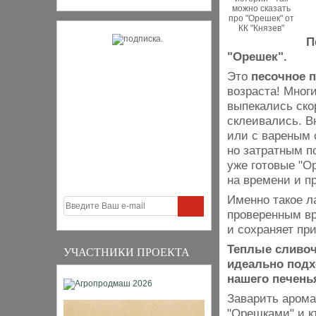
П
"Орешек".
Это
песочное п
возраста! Мног
выпекались ско
склеивались. В
или с вареным 
но затратным п
уже готовые "О
на времени и п
Именно такое л
проверенным в
и сохраняет пр
Теплые сливоч
УЧАСТНИКИ ПРОЕКТА
идеально подх
нашего печень
Заварить арома
"Орешками" и кт