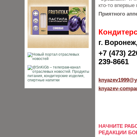
кто-то впервые
Приятного аппе
Кондитерс
г. Воронеж
+7 (473) 2
2
239-8661
knyazev1999@y
knyazev-compa
НАЧНИТЕ РАБ
РЕДАКЦИИ БОН