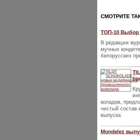
CМОТРИТЕ ТА
ТОП-10 Выбор 
В редакции жур
мучных кондите
белорусских пр
TI
пр
Кр
ин
коладов, предл
чистый состав 
выпуска
Mondelez выпу