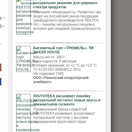
натуральное решение для широкого
спектра продуктов
Компания «Ингредиенты. Развитие» вы­
водит на российский рынок продукцию
а
››
швей­царского производителя PEKTOS
AG – ли­нейку натуральных пищевых
й
››
волокон для пи­щевой промышленности
Бисквитный торт «ТРЮФЕЛЬ». ТМ
BAKER HOUSE
Масса нетто: 350 г.
Срок годности: 6 месяцев
Условия хранения: от +2 °С до +23 °С
ТУ 9130-007-56859912-2011
Не содержит ГМО
ООО «Раменский кондитерский
комбинат»
FRUTOTEKA расширяет линейку
натуральной пастилы: новые вкусы в
премиальном сегменте
Премиальный бренд сладостей
FRUTOTEKA развивает ассортимент
натуральной пастилы с высоким
содержанием фруктового пюре