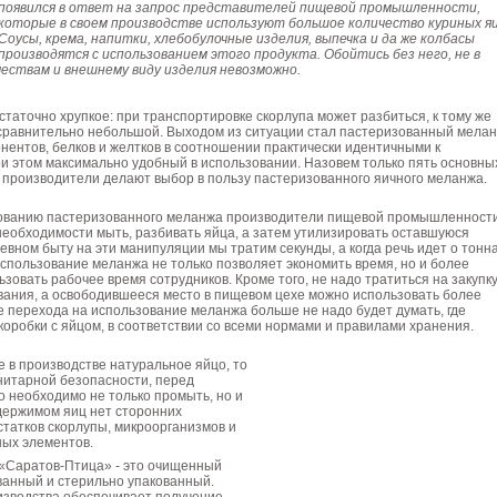
появился в ответ на запрос представителей пищевой промышленности,
которые в своем производстве используют большое количество куриных яи
Соусы, крема, напитки, хлебобулочные изделия, выпечка и да же колбасы
производятся с использованием этого продукта. Обойтись без него, не в
чествам и внешнему виду изделия невозможно.
статочно хрупкое: при транспортировке скорлупа может разбиться, к тому же
 сравнительно небольшой. Выходом из ситуации стал пастеризованный мелан
нентов, белков и желтков в соотношении практически идентичными к
ри этом максимально удобный в использовании. Назовем только пять основны
 производители делают выбор в пользу пастеризованного яичного меланжа.
ованию пастеризованного меланжа производители пищевой промышленност
еобходимости мыть, разбивать яйца, а затем утилизировать оставшуюся
невном быту на эти манипуляции мы тратим секунды, а когда речь идет о тонн
спользование меланжа не только позволяет экономить время, но и более
зовать рабочее время сотрудников. Кроме того, не надо тратиться на закупк
вания, а освободившееся место в пищевом цехе можно использовать более
 перехода на использование меланжа больше не надо будет думать, где
оробки с яйцом, в соответствии со всеми нормами и правилами хранения.
 в производстве натуральное яйцо, то
нитарной безопасности, перед
о необходимо не только промыть, но и
одержимом яиц нет сторонних
остатков скорлупы, микроорганизмов и
ных элементов.
«Саратов-Птица» - это очищенный
ванный и стерильно упакованный.