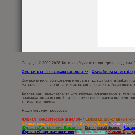
Copyright © 2000-2026. Каталог «Мучные кондитерские изделия.
Смотрите on-line версию каталога
>>
Скачайте каталог в фо
Все права на опубликованные на сайте
https://mkond.snkigb.ru
и к
материалов допускается только по согласованию с Редакцией с 
Данный сайт предназначен для информирования посетителей сай
правилах пользования. Сайт содержит информацию исключительн
такими компаниями.
Наши интернет-ресурсы:
Журнал «Кондитерские изделия»
*
Шоколад. Шоколадные ко
Мучные кондитерские изделия. Выпечка. Торты
*
Кондитерски
Журнал «Гастрономия. Бакалея»
*
Консервный бизнес
*
Замор
Журнал «Спиртные напитки»
*
Водка
Premium
*
Коньяк. Бренд