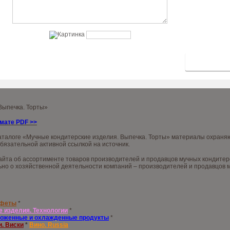
 Выпечка. Торты»
рмате PDF
>>
аталоге «Мучные кондитерские изделия. Выпечка. Торты» материалы охраняю
обязательной активной ссылкой на источник.
та об ассортименте товаров производителей и продавцов мучных кондитерски
о о хозяйственной деятельности компаний – производителей и продавцов му
нфеты
*
е изделия. Технологии
*
оженные и охлажденные продукты
*
и. Виски
*
Вино. Russia