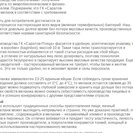
изводства обеспечивает получение
укта по микробиологическим и физико-
елям. Подчеркнем, что ГК «Саратов-
 меланж в соответствии с требованием
ть для потребителя достигается за
 процессе пастеризации всех видов (включая термофильных) бактерий. Наш
тся довольно долгое время без потери вкусовых качеств, производственных
соответствии нормам санитарной безопасности.
зводства ГК «Саратов-Птица» фасуется в удобную, асептическую упаковку, 
 коробке» (baginbox), массой 10 кг. Такая тара легко транспортируется и
тие полностью избавляется от такой статьи расходов как «бой яйца».
, в отличие от натуральных яиц легко дозировать, поэтому технология
дается безупречно и гарантирует высокие вкусовые качества продукции. Ещ
зводителей – пастеризованный меланж не требует, чтобы белки и желтки
о. Это не только удобно, но и экономит время и силы персонала.
ланжа эквивалентен 23-25 куриным яйцам. Если соблюдать сроки хранения
ещении должна составлять от 0°C до 4°С), то меланж остается свежим до 35
одукт можно подвергнуть глубокой заморозке и хранить еще дольше без потер
этих свойств меланжа можно снижать себестоимость производства пищевых и
 и успешно конкурировать с другими представителями отрасли.
ый
кто использует традиционные способы приготовления пищи, яичный
ланж может выглядеть непривычно и странно. Но уже доказано практикой, ч
омплекс , содержащийся в меланже – незаменимый элемент в производстве
ов и пирожных. Он отлично взбивается и придает тесту эластичность, легкость
рые оценят производители, а покупателям понравится тонкий, изящный и
с использованием пастеризованного меланжа.