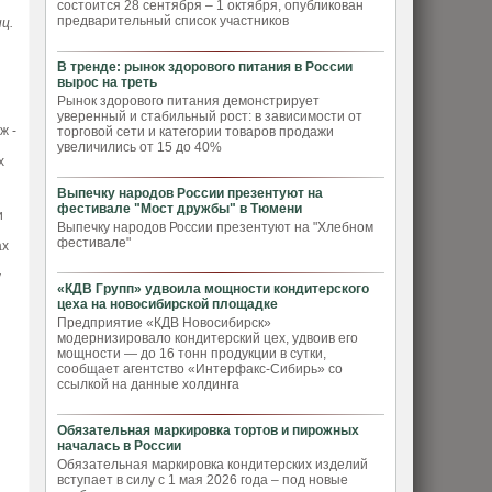
состоится 28 сентября – 1 октября, опубликован
предварительный список участников
ц.
В тренде: рынок здорового питания в России
вырос на треть
Рынок здорового питания демонстрирует
уверенный и стабильный рост: в зависимости от
ж -
торговой сети и категории товаров продажи
увеличились от 15 до 40%
х
Выпечку народов России презентуют на
фестивале "Мост дружбы" в Тюмени
и
Выпечку народов России презентуют на "Хлебном
фестивале"
ах
у
«КДВ Групп» удвоила мощности кондитерского
цеха на новосибирской площадке
Предприятие «КДВ Новосибирск»
модернизировало кондитерский цех, удвоив его
мощности — до 16 тонн продукции в сутки,
сообщает агентство «Интерфакс-Сибирь» со
ссылкой на данные холдинга
Обязательная маркировка тортов и пирожных
началась в России
Обязательная маркировка кондитерских изделий
вступает в силу с 1 мая 2026 года – под новые