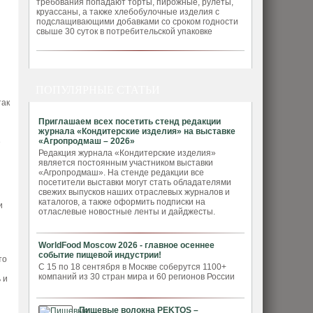
требования попадают торты, пирожные, рулеты,
круассаны, а также хлебобулочные изделия с
подслащивающими добавками со сроком годности
свыше 30 суток в потребительской упаковке
ПОПУЛЯРНЫЕ СТАТЬИ
так
Приглашаем всех посетить стенд редакции
журнала «Кондитерские изделия» на выставке
«Агропродмаш – 2026»
е
Редакция журнала «Кондитерские изделия»
является постоянным участником выставки
«Агропродмаш». На стенде редакции все
посетители выставки могут стать обладателями
свежих выпусков наших отраслевых журналов и
каталогов, а также оформить подписки на
и
отласлевые новостные ленты и дайджесты.
WorldFood Moscow 2026 - главное осеннее
событие пищевой индустрии!
то
С 15 по 18 сентября в Москве соберутся 1100+
компаний из 30 стран мира и 60 регионов России
 и
Пищевые волокна PEKTOS –