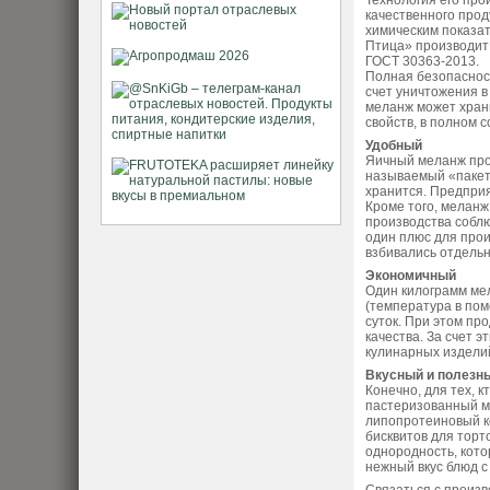
Технология его про
качественного прод
химическим показат
Птица» производит
ГОСТ 30363-2013.
Полная безопаснос
счет уничтожения в
меланж может храни
свойств, в полном 
Удобный
Яичный меланж прои
называемый «пакет в
хранится. Предприя
Кроме того, меланж
производства соблю
один плюс для прои
взбивались отдельн
Экономичный
Один килограмм ме
(температура в пом
суток. При этом пр
качества. За счет 
кулинарных изделий
Вкусный и полезн
Конечно, для тех, 
пастеризованный ме
липопротеиновый к
бисквитов для торт
однородность, кото
нежный вкус блюд 