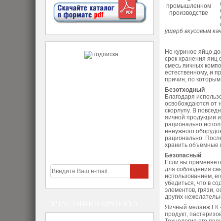
ущерб вкусовым ка
Но куриное яйцо до
срок хранения яиц
смесь яичных компо
естественному, и п
причин, по которым
Безотходный
Благодаря использ
освобождаются от н
скорлупу. В повсед
яичной продукции и
рационально исполь
ненужного оборудо
рационально. После
хранить объёмные к
Безопасный
Если вы применяете
для соблюдения са
использованием, ег
убедиться, что в с
элементов, грязи, 
других нежелатель
УЧАСТНИКИ ПРОЕКТА
Яичный меланж ГК 
продукт, пастеризо