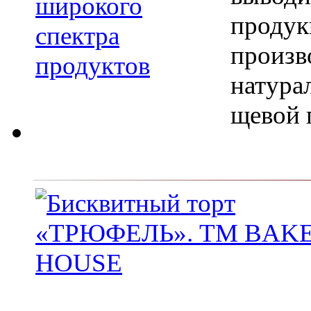
продук
произв
натура
щевой