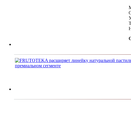
М
С
У
Т