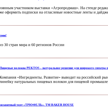
тоянным участником выставки «Агропродмаш». На стенде редакц
кже оформить подписки на отласлевые новостные ленты и дайдж
трии!
из 30 стран мира и 60 регионов России
Пищевые волокна PEKTOS – натуральное решение для широкого спектра 
Компания «Ингредиенты. Развитие» вы­водит на российский р
ли­нейку натуральных пищевых волокон для пи­щевой промышл
исквитный торт «ТРЮФЕЛЬ». ТМ BAKER HOUSE