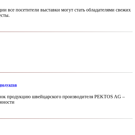
ии все посетители выставки могут стать обладателями свежих
есты.
продуктов
ынок продукцию швей­царского производителя PEKTOS AG –
енности