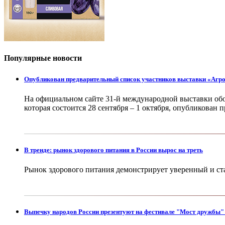
Популярные новости
Опубликован предварительный список участников выставки «Аг
На официальном сайте 31-й международной выставки об
которая состоится 28 сентября – 1 октября, опубликован
В тренде: рынок здорового питания в России вырос на треть
Рынок здорового питания демонстрирует уверенный и ста
Выпечку народов России презентуют на фестивале "Мост дружбы"