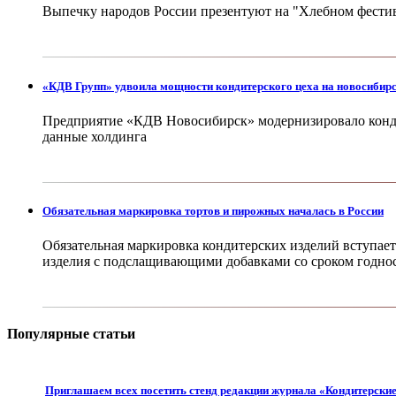
Выпечку народов России презентуют на "Хлебном фести
«КДВ Групп» удвоила мощности кондитерского цеха на новосибир
Предприятие «КДВ Новосибирск» модернизировало кондит
данные холдинга
Обязательная маркировка тортов и пирожных началась в России
Обязательная маркировка кондитерских изделий вступает 
изделия с подслащивающими добавками со сроком годнос
Популярные статьи
Приглашаем всех посетить стенд редакции журнала «Кондитерски