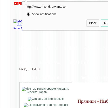
http://www.mkond.ru wants to:
Show notifications
Block
Al
НОВОСТИ
ХИТЫ
ТОП-10
КОМПАНИ
РЫНОК
ШОКОЛАД
РЕДАКЦИЯ
РАЗДЕЛ: ХИТЫ
ПЕЧАТНАЯ ВЕРСИЯ
ПРЯНИКИ «И
КАТАЛОГА
Пряники «Им