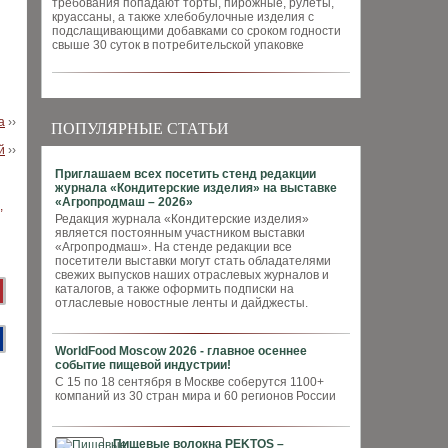
требования попадают торты, пирожные, рулеты,
круассаны, а также хлебобулочные изделия с
подслащивающими добавками со сроком годности
свыше 30 суток в потребительской упаковке
а
››
ПОПУЛЯРНЫЕ СТАТЬИ
й
››
Приглашаем всех посетить стенд редакции
журнала «Кондитерские изделия» на выставке
«Агропродмаш – 2026»
Редакция журнала «Кондитерские изделия»
является постоянным участником выставки
«Агропродмаш». На стенде редакции все
посетители выставки могут стать обладателями
свежих выпусков наших отраслевых журналов и
каталогов, а также оформить подписки на
отласлевые новостные ленты и дайджесты.
WorldFood Moscow 2026 - главное осеннее
событие пищевой индустрии!
С 15 по 18 сентября в Москве соберутся 1100+
компаний из 30 стран мира и 60 регионов России
Пищевые волокна PEKTOS –