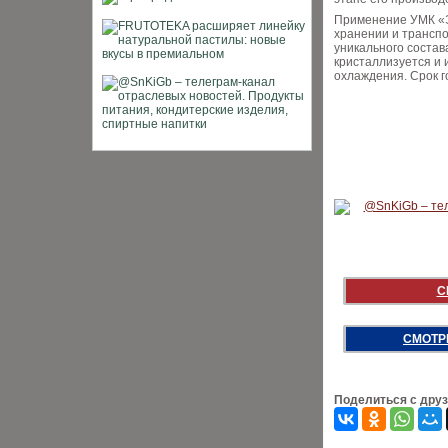
Применение УМК «Э
хранении и транспо
уникального состав
кристаллизуется и
охлаждения. Срок г
С
СМОТР
Поделиться с дру