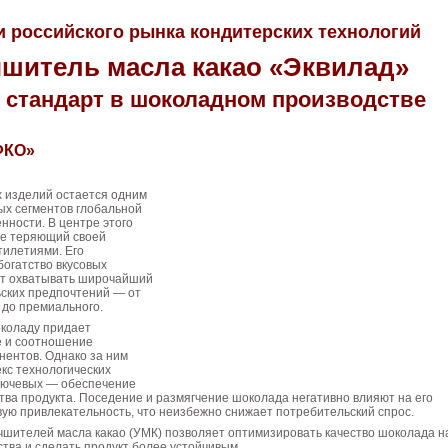
 российского рынка кондитерских технологий
шитель масла какао «Эквилад»
стандарт в шоколадном производстве
ФКО»
х изделий остается одним
ых сегментов глобальной
ности. В центре этого
не теряющий своей
тилетиями. Его
богатство вкусовых
т охватывать широчайший
ьских предпочтений — от
 до премиального.
околаду придает
е и соотношение
нентов. Однако за ним
кс технологических
ключевых — обеспечение
тва продукта. Поседение и размягчение шоколада негативно влияют на его
вую привлекательность, что неизбежно снижает потребительский спрос.
чшителей масла какао (УМК) позволяет оптимизировать качество шоколада н
ства и сделать продукт более устойчивым.