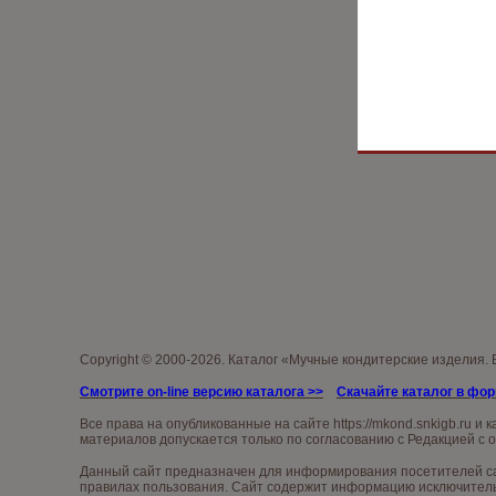
Copyright © 2000-2026. Каталог «Мучные кондитерские изделия.
Смотрите on-line версию каталога
>>
Скачайте каталог в фо
Все права на опубликованные на сайте
https://mkond.snkigb.ru
и к
материалов допускается только по согласованию с Редакцией с 
Данный сайт предназначен для информирования посетителей сай
правилах пользования. Сайт содержит информацию исключительн