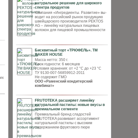
натуральное решение для широкого
спектра продуктов
Компания «Ингредиенты. Развитие» вы­
водит на российский рынок продукцию
швей­царского производителя PEKTOS
AG – ли­нейку натуральных пищевых
волокон для пи­щевой промышленности
Бисквитный торт «ТРЮФЕЛЬ». ТМ
BAKER HOUSE
Масса нетто: 350 г.
Срок годности: 6 месяцев
Условия хранения: от +2 °С до +23 °С
ТУ 9130-007-56859912-2011
Не содержит ГМО
их
ООО «Раменский кондитерский
комбинат»
FRUTOTEKA расширяет линейку
натуральной пастилы: новые вкусы в
премиальном сегменте
Премиальный бренд сладостей
FRUTOTEKA развивает ассортимент
натуральной пастилы с высоким
содержанием фруктового пюре