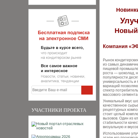
Новинки
Улуч
Новый 
Компания «Э
Рынок кондитерски
из самых динамичн
пищевой промышлен
роста — шоколад, 
популярности деся
универсальность и 
вариаций позволяю
спектр потребител
массового сегмента
Уникальный вкус ш
качественное сырь
УЧАСТНИКИ ПРОЕКТА
рецептурных компо
стоит целый компле
вызовов. Один из 
стабильности качес
визуальную и вкусо
Использование улу
этапе его производ