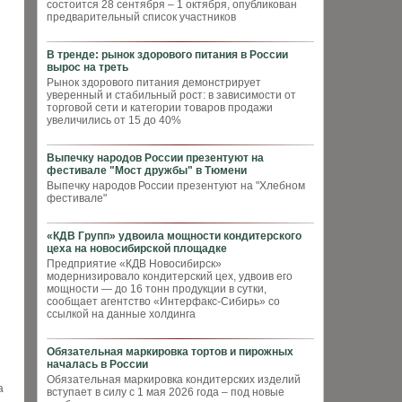
состоится 28 сентября – 1 октября, опубликован
предварительный список участников
В тренде: рынок здорового питания в России
вырос на треть
Рынок здорового питания демонстрирует
уверенный и стабильный рост: в зависимости от
торговой сети и категории товаров продажи
увеличились от 15 до 40%
Выпечку народов России презентуют на
фестивале "Мост дружбы" в Тюмени
Выпечку народов России презентуют на "Хлебном
фестивале"
«КДВ Групп» удвоила мощности кондитерского
цеха на новосибирской площадке
Предприятие «КДВ Новосибирск»
модернизировало кондитерский цех, удвоив его
мощности — до 16 тонн продукции в сутки,
сообщает агентство «Интерфакс-Сибирь» со
ссылкой на данные холдинга
Обязательная маркировка тортов и пирожных
началась в России
Обязательная маркировка кондитерских изделий
а
вступает в силу с 1 мая 2026 года – под новые