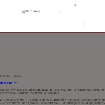
 Выпечка. Торты»
рмате PDF
>>
аталоге «Мучные кондитерские изделия. Выпечка. Торты» материалы охраняю
обязательной активной ссылкой на источник.
та об ассортименте товаров производителей и продавцов мучных кондитерски
о о хозяйственной деятельности компаний – производителей и продавцов му