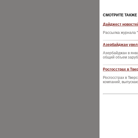
CМОТРИТЕ ТАКЖЕ
Дайджест новостей
Рассылка журнала "
Азербайджан увели
Азербайджан в янва
общий объем зарубе
Росгосстрах в Тве
Росгосстрах в Твер
компаний, выпуска