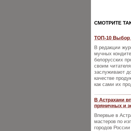
CМОТРИТЕ ТА
ТОП-10 Выбор 
В редакции жур
мучных кондите
белорусских пр
своим читателя
заслуживают до
качестве проду
как сами их пр
В Астрахани в
пряничных и 
Впервые в Астр
мастеров по из
городов России