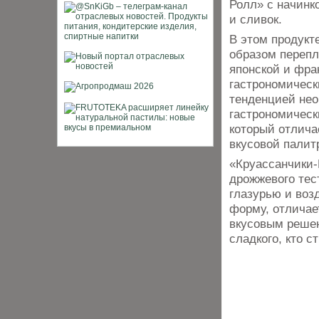
Ролл» с начинк
и сливок.
В этом продукт
образом переп
японской и фра
гастрономическ
тенденцией не
гастрономическ
который отлич
вкусовой палит
«Круассанчики-
дрожжевого тес
глазурью и во
форму, отличае
вкусовым решен
сладкого, кто 