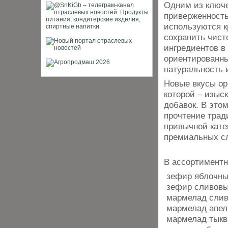
Одним из ключ
приверженность
используются к
сохранить чист
ингредиентов в 
ориентированны
натуральность 
Новые вкусы ор
которой – изыс
добавок. В это
прочтение трад
привычной кате
премиальных с
В ассортимент
зефир яблочны
зефир сливовы
мармелад слива
мармелад апель
мармелад тыква