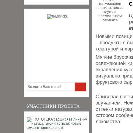
С
П
р
в
Новыми позиция
– продукты с в
текстурой и хар
Мягкие брусочк
освежающей кис
вкрапления кус
визуально прив
фруктового сыр
Сливовая паст
звучанием. Неж
УЧАСТНИКИ ПРОЕКТА
оттенки натура
котором особен
лакомства.