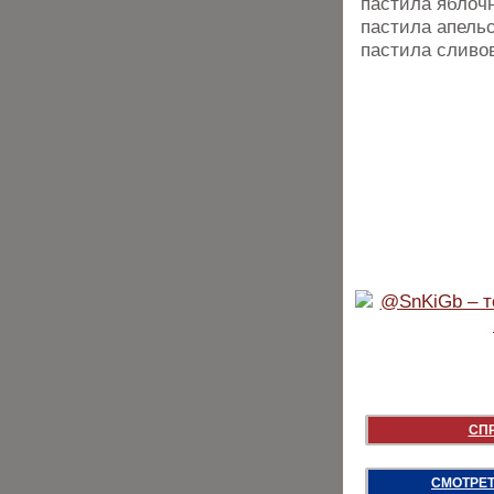
пастила яблочн
пастила апельс
пастила сливов
СП
СМОТРЕТ