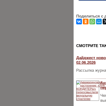
Поделиться с 
CМОТРИТЕ ТА
Дайджест ново
02.06.2026
Рассылка журна
Ак
пе
Че
вы