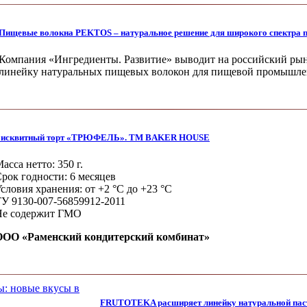
Пищевые волокна PEKTOS – натуральное решение для широкого спектра 
Компания «Ингредиенты. Развитие» вы­водит на российский р
ли­нейку натуральных пищевых волокон для пи­щевой промышл
исквитный торт «ТРЮФЕЛЬ». ТМ BAKER HOUSE
асса нетто: 350 г.
рок годности: 6 месяцев
словия хранения: от +2 °С до +23 °С
У 9130-007-56859912-2011
Не содержит ГМО
ООО «Раменский кондитерский комбинат»
FRUTOTEKA расширяет линейку натуральной паст