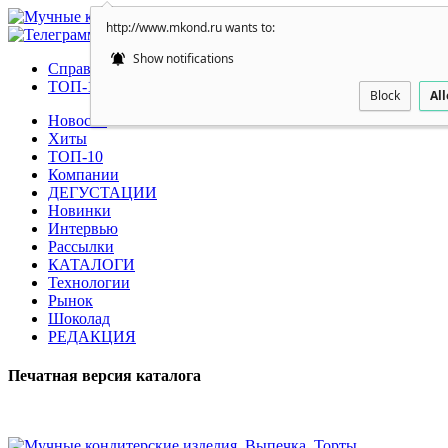
http://www.mkond.ru wants to:
Show notifications
Справочник производителей кондитерских изделий
ТОП-100 Влиятельные персоны
Block
Al
Новости
Хиты
ТОП-10
Компании
ДЕГУСТАЦИИ
Новинки
Интервью
Рассылки
КАТАЛОГИ
Технологии
Рынок
Шоколад
РЕДАКЦИЯ
Печатная версия каталога