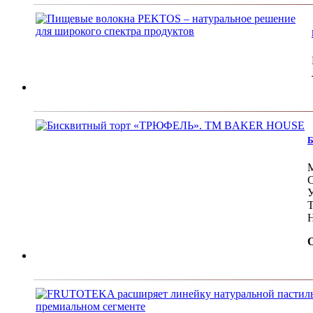
Б
М
С
У
Т