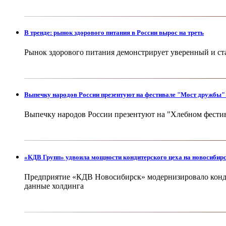
В тренде: рынок здорового питания в России вырос на треть
Рынок здорового питания демонстрирует уверенный и ста
Выпечку народов России презентуют на фестивале "Мост дружбы"
Выпечку народов России презентуют на "Хлебном фести
«КДВ Групп» удвоила мощности кондитерского цеха на новосибир
Предприятие «КДВ Новосибирск» модернизировало кондит
данные холдинга