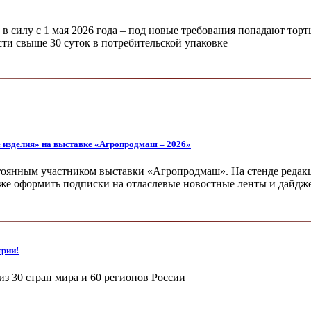
в силу с 1 мая 2026 года – под новые требования попадают торт
ти свыше 30 суток в потребительской упаковке
е изделия» на выставке «Агропродмаш – 2026»
тоянным участником выставки «Агропродмаш». На стенде редакц
кже оформить подписки на отласлевые новостные ленты и дайдж
трии!
из 30 стран мира и 60 регионов России