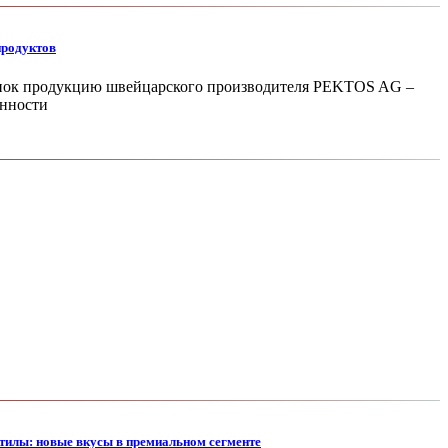
продуктов
ынок продукцию швей­царского производителя PEKTOS AG –
енности
илы: новые вкусы в премиальном сегменте