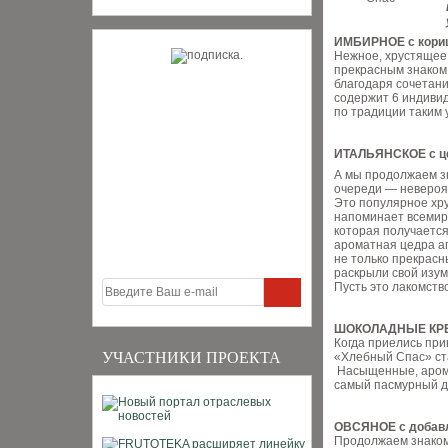
ИМБИРНОЕ с кориц
Нежное, хрустящее,
прекрасным знаком 
благодаря сочетани
содержит 6 индивид
по традиции таким 
ИТАЛЬЯНСКОЕ с це
А мы продолжаем з
очереди — невероя
Это популярное хр
напоминает всемирн
которая получается
ароматная цедра а
не только прекрасн
раскрыли свой изум
Пусть это лакомст
ШОКОЛАДНЫЕ КРЕН
Когда приелись при
УЧАСТНИКИ ПРОЕКТА
«Хлебный Спас» ст
Насыщенные, арома
самый пасмурный д
ОВСЯНОЕ с добавл
Продолжаем знакоми