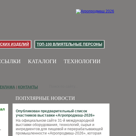
СКИХ ИЗДЕЛИЙ
ТОП-100 ВЛИЯТЕЛЬНЫЕ ПЕРСОНЫ
ССЫЛКИ
КАТАЛОГИ
ТЕХНОЛОГИИ
ЕКЛАМА
|
КОНТАКТЫ
ПОПУЛЯРНЫЕ НОВОСТИ
иал
Опубликован предварительный список
участников выставки «Агропродмаш-2026»
На официальном сайте 31-й международной
выставки оборудования, технологий, сырья и
ингредиентов для пищевой и перерабатывающей
—
промышленности «Агропродмаш-2026», которая