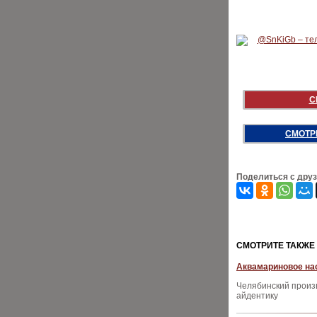
С
СМОТР
Поделиться с дру
CМОТРИТЕ ТАКЖЕ
Аквамариновое на
Челябинский произ
айдентику