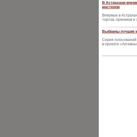
В Астрахани впер
мастеров
Впервые в Астрахан
тортов, пряников и
Выбраны лучшие м
Серия голосований
в проекте «Активны