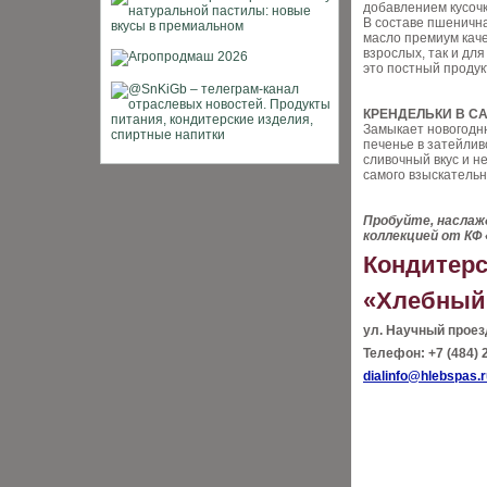
добавлением кусочк
В составе пшенична
масло премиум каче
взрослых, так и дл
это постный продук
КРЕНДЕЛЬКИ В СА
Замыкает новогодню
печенье в затейлив
сливочный вкус и н
самого взыскательн
Пробуйте, наслаж
коллекцией от КФ
Кондитерс
«Хлебный
ул. Научный проезд
Телефон: +7 (484) 
dialinfo@hlebspas.r