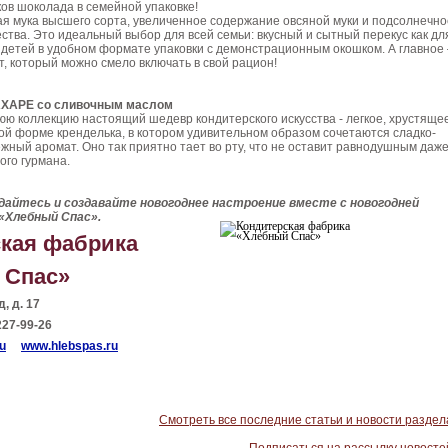
ов шоколада в семейной упаковке!
я мука высшего сорта, увеличенное содержание овсяной муки и подсолнечно
ства. Это идеальный выбор для всей семьи: вкусный и сытный перекус как дл
я детей в удобном формате упаковки с демонстрационным окошком. А главное
т, который можно смело включать в свой рацион!
ХАРЕ со сливочным маслом
ю коллекцию настоящий шедевр кондитерского искусства - легкое, хрустяще
ой форме кренделька, в котором удивительном образом сочетаются сладко-
ежный аромат. Оно так приятно тает во рту, что не оставит равнодушным даж
ого гурмана.
дайтесь и создавайте новогоднее настроение вместе с новогодней
 «Хлебный Спас».
кая фабрика
 Спас»
, д. 17
227-99-26
u
www.hlebspas.ru
Смотреть все последние статьи и новости раздел