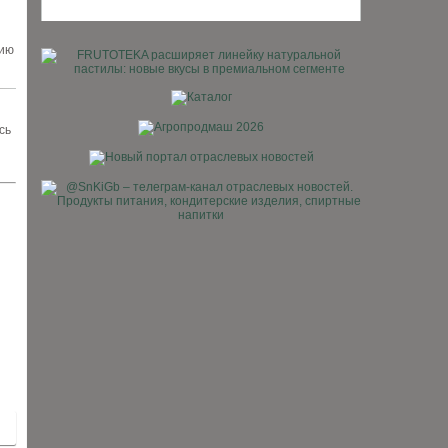
нию
сь