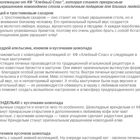
коллекцию от КФ "Хлебный Спас", которая станет прекрасным
украшением новогоднего стола и отличным подарком для близких людей
ей и тростниковым сахаром
 с тростниковым сахаром — оно станет не только украшением стола, но и
внимания близкому человеку. Его оригинальный пряный вкус создается
ю молотого имбиря, корицы, мускатного ореха и гвоздики. А каждая коробочка
уально упакованных брикетов, поэтому его очень удобно брать с собой! Кстат
угощением даже украшают елку!
дрой апельсина, изюмом и кусочками шоколада
накомиться с новогодней коллекцией от КФ «Хлебный Спас» и следующие в
тные кантуччини!
устящее печенье производится по традиционной итальянской рецептуре и
о известные бискотти и кантуччи. Они имеют оригинальную вытянутую форм
 благодаря особой резке выпеченного теста. Внутри печенья кусочки шоколад
пельсина и отборный изюм. Микс отлично подобранных ингредиентов создае
ый вкус, но и неповторимый аромат. А чтобы кантуччини были еще вкуснее и
ительный вкус — их рекомендуется обмакнуть в чашку с любимым напитком.
во поможет создать волшебное настроение и атмосферу предпраздничного ую
ДЕЛЬКИ с кусочками шоколада
вычные сладости и хочется чего-то особенного, Шоколадные крендельки от К
анут прекрасным открытием и дополнением к любимому кофе или чаю!
тные, с кусочками шоколада — такое угощение сделают радостнее даже
ень! Крендельки станут оригинальным украшением новогодней елки.
ением кусочков шоколада
ть с нашей зимней коллекцией. На очереди настоящий хит - овсяное печень