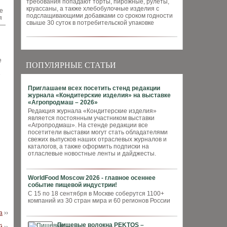
требования попадают торты, пирожные, рулеты,
круассаны, а также хлебобулочные изделия с
е
подслащивающими добавками со сроком годности
я
свыше 30 суток в потребительской упаковке
 —
е
ПОПУЛЯРНЫЕ СТАТЬИ
е
Приглашаем всех посетить стенд редакции
журнала «Кондитерские изделия» на выставке
«Агропродмаш – 2026»
Редакция журнала «Кондитерские изделия»
является постоянным участником выставки
«Агропродмаш». На стенде редакции все
посетители выставки могут стать обладателями
свежих выпусков наших отраслевых журналов и
каталогов, а также оформить подписки на
отласлевые новостные ленты и дайджесты.
WorldFood Moscow 2026 - главное осеннее
событие пищевой индустрии!
С 15 по 18 сентября в Москве соберутся 1100+
компаний из 30 стран мира и 60 регионов России
а
››
Пищевые волокна PEKTOS –