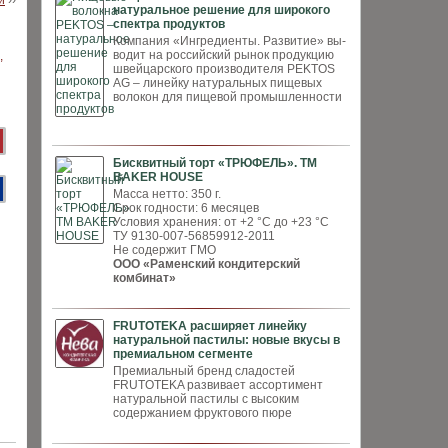
й
››
натуральное решение для широкого
спектра продуктов
Компания «Ингредиенты. Развитие» вы­
водит на российский рынок продукцию
швей­царского производителя PEKTOS
AG – ли­нейку натуральных пищевых
волокон для пи­щевой промышленности
Бисквитный торт «ТРЮФЕЛЬ». ТМ
BAKER HOUSE
Масса нетто: 350 г.
Срок годности: 6 месяцев
Условия хранения: от +2 °С до +23 °С
ТУ 9130-007-56859912-2011
Не содержит ГМО
ООО «Раменский кондитерский
комбинат»
FRUTOTEKA расширяет линейку
натуральной пастилы: новые вкусы в
премиальном сегменте
Премиальный бренд сладостей
FRUTOTEKA развивает ассортимент
натуральной пастилы с высоким
содержанием фруктового пюре