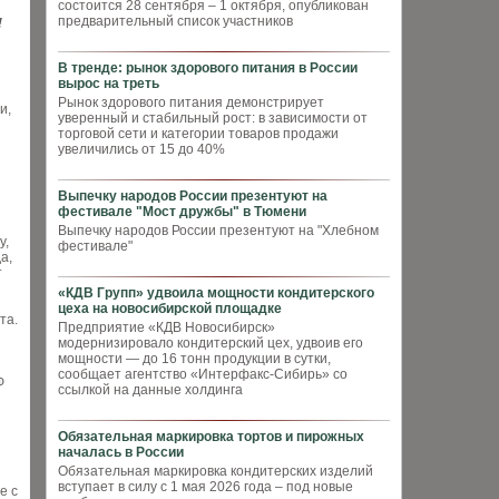
состоится 28 сентября – 1 октября, опубликован
предварительный список участников
!
В тренде: рынок здорового питания в России
вырос на треть
Рынок здорового питания демонстрирует
и,
уверенный и стабильный рост: в зависимости от
торговой сети и категории товаров продажи
увеличились от 15 до 40%
Выпечку народов России презентуют на
фестивале "Мост дружбы" в Тюмени
Выпечку народов России презентуют на "Хлебном
у,
фестивале"
а,
т
«КДВ Групп» удвоила мощности кондитерского
цеха на новосибирской площадке
та.
Предприятие «КДВ Новосибирск»
модернизировало кондитерский цех, удвоив его
мощности — до 16 тонн продукции в сутки,
сообщает агентство «Интерфакс-Сибирь» со
Ф
ссылкой на данные холдинга
Обязательная маркировка тортов и пирожных
началась в России
Обязательная маркировка кондитерских изделий
вступает в силу с 1 мая 2026 года – под новые
е с