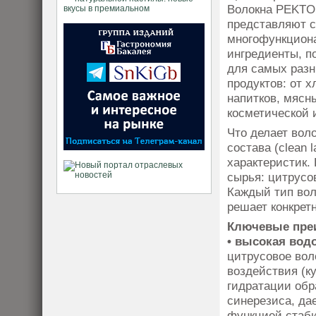
Волокна PEKT
представляют 
многофункцион
ингредиенты, 
для самых разн
продуктов: от х
напитков, мяс­н
косметической 
Что делает вол
состава (clean 
характеристик.
сырья: цитрусо
Каждый тип вол
решает конкрет
Ключевые пре
• высокая во
цитрусовое вол
воздействия (ку
гидратации обр
синерезиса, да
функцией стаби