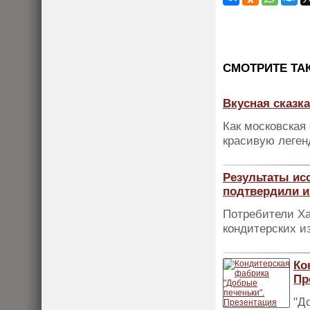
CМОТРИТЕ ТА
Вкусная сказк
Как московская
красивую леген
Результаты ис
подтвердили и
Потребители Ха
кондитерских и
Ко
Пр
"Д