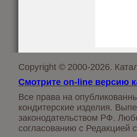
Copyright © 2000-2026. Кат
Смотрите on-line версию к
Все права на опубликованн
кондитерские изделия. Выпе
законодательством РФ. Люб
согласованию с Редакцией с