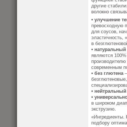
другие стабили
волокно связыва
• улучшение т
превосходную п
для соусов, нач
эластичность, 
в безглютеново
• натуральный
являются 100% 
производителю 
современным п
• без глютена
–
безглютеновые,
специализирова
• нейтральный
• универсальн
в широком диап
экструзию.
«Ингредиенты. 
подбору оптимал