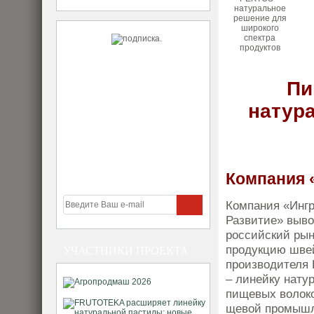
Пи
натур
Компания 
Компания «Инг
Развитие» вы­в
российский рын
продукцию швей
УЧАСТНИКИ ПРОЕКТА
производителя
– ли­нейку нат
пищевых волоко
щевой промышл