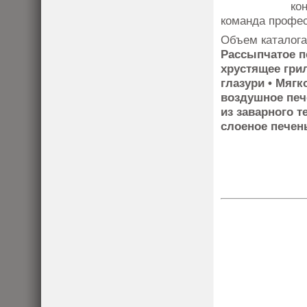
ко
команда профес
Объем каталога
Рассыпчатое п
хрустящее гри
глазури • Мягк
воздушное пече
из заварного т
слоеное печен