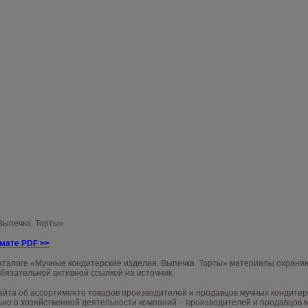
 Выпечка. Торты»
рмате PDF
>>
аталоге «Мучные кондитерские изделия. Выпечка. Торты» материалы охраняю
обязательной активной ссылкой на источник.
та об ассортименте товаров производителей и продавцов мучных кондитерски
о о хозяйственной деятельности компаний – производителей и продавцов му