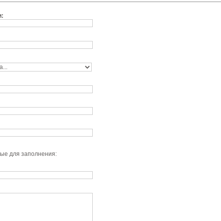
и:
:
ые для заполнения: