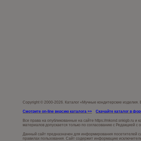
Copyright © 2000-2026. Каталог «Мучные кондитерские изделия.
Смотрите on-line версию каталога
>>
Скачайте каталог в фо
Все права на опубликованные на сайте
https://mkond.snkigb.ru
и к
материалов допускается только по согласованию с Редакцией с 
Данный сайт предназначен для информирования посетителей сай
правилах пользования. Сайт содержит информацию исключительн