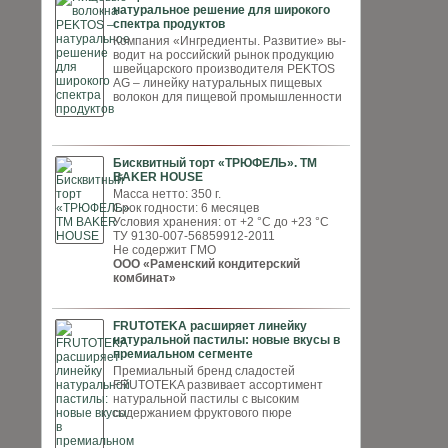
натуральное решение для широкого
спектра продуктов
Компания «Ингредиенты. Развитие» вы­
водит на российский рынок продукцию
швей­царского производителя PEKTOS
AG – ли­нейку натуральных пищевых
волокон для пи­щевой промышленности
Бисквитный торт «ТРЮФЕЛЬ». ТМ
BAKER HOUSE
Масса нетто: 350 г.
Срок годности: 6 месяцев
Условия хранения: от +2 °С до +23 °С
ТУ 9130-007-56859912-2011
Не содержит ГМО
ООО «Раменский кондитерский
комбинат»
FRUTOTEKA расширяет линейку
натуральной пастилы: новые вкусы в
премиальном сегменте
Премиальный бренд сладостей
FRUTOTEKA развивает ассортимент
натуральной пастилы с высоким
содержанием фруктового пюре