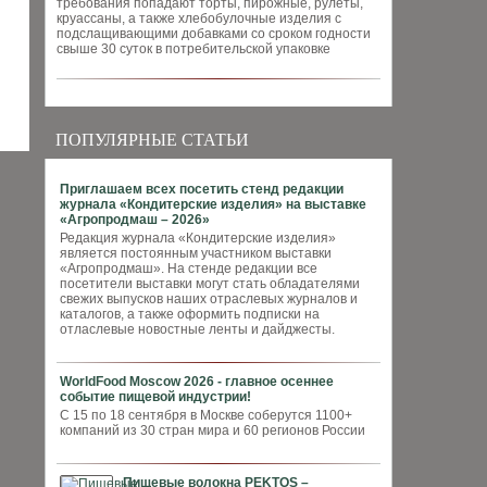
требования попадают торты, пирожные, рулеты,
круассаны, а также хлебобулочные изделия с
подслащивающими добавками со сроком годности
свыше 30 суток в потребительской упаковке
ПОПУЛЯРНЫЕ СТАТЬИ
Приглашаем всех посетить стенд редакции
журнала «Кондитерские изделия» на выставке
«Агропродмаш – 2026»
Редакция журнала «Кондитерские изделия»
является постоянным участником выставки
«Агропродмаш». На стенде редакции все
посетители выставки могут стать обладателями
свежих выпусков наших отраслевых журналов и
каталогов, а также оформить подписки на
отласлевые новостные ленты и дайджесты.
WorldFood Moscow 2026 - главное осеннее
событие пищевой индустрии!
С 15 по 18 сентября в Москве соберутся 1100+
компаний из 30 стран мира и 60 регионов России
Пищевые волокна PEKTOS –