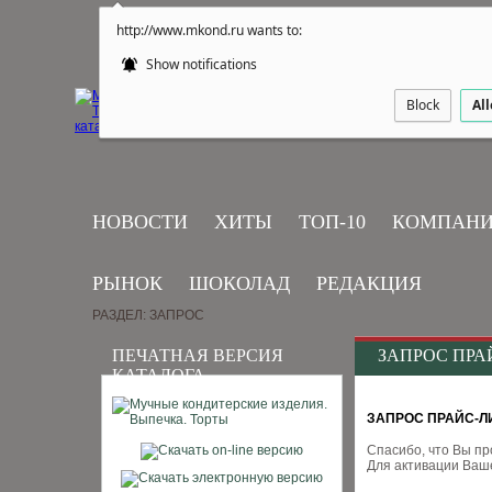
http://www.mkond.ru wants to:
Show notifications
Block
Al
НОВОСТИ
ХИТЫ
ТОП-10
КОМПАН
РЫНОК
ШОКОЛАД
РЕДАКЦИЯ
РАЗДЕЛ: ЗАПРОС
ПЕЧАТНАЯ ВЕРСИЯ
ЗАПРОС ПР
КАТАЛОГА
ЗАПРОС ПРАЙС-Л
Спасибо, что Вы пр
Для активации Ваше