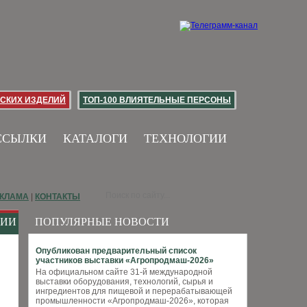
СКИХ ИЗДЕЛИЙ
ТОП-100 ВЛИЯТЕЛЬНЫЕ ПЕРСОНЫ
ССЫЛКИ
КАТАЛОГИ
ТЕХНОЛОГИИ
КЛАМА
|
КОНТАКТЫ
НИИ
ПОПУЛЯРНЫЕ НОВОСТИ
Опубликован предварительный список
участников выставки «Агропродмаш-2026»
На официальном сайте 31-й международной
выставки оборудования, технологий, сырья и
ингредиентов для пищевой и перерабатывающей
промышленности «Агропродмаш-2026», которая