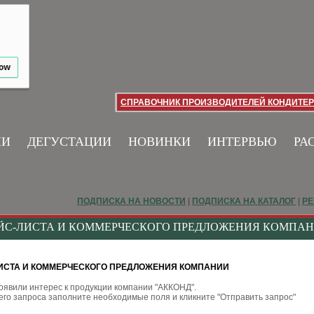
low
СПРАВОЧНИК ПРОИЗВОДИТЕЛЕЙ КОНДИТЕР
ИИ
ДЕГУСТАЦИИ
НОВИНКИ
ИНТЕРВЬЮ
РА
ПОДПИСКА НА НОВОСТИ
|
ПОДПИСКА НА КАТАЛОГ
|
РЕ
АЙС-ЛИСТА И КОММЕРЧЕСКОГО ПРЕДЛОЖЕНИЯ КОМПА
ИСТА И КОММЕРЧЕСКОГО ПРЕДЛОЖЕНИЯ КОМПАНИИ
оявили интерес к продукции компании "АККОНД".
го запроса заполните необходимые поля и кликните "Отправить запрос"