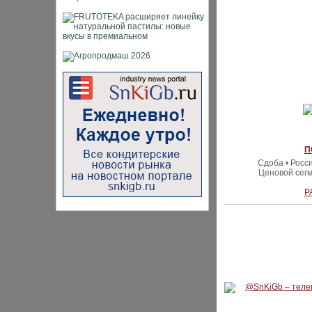
П
Сдоба • Росс
Ценовой сегм
Р