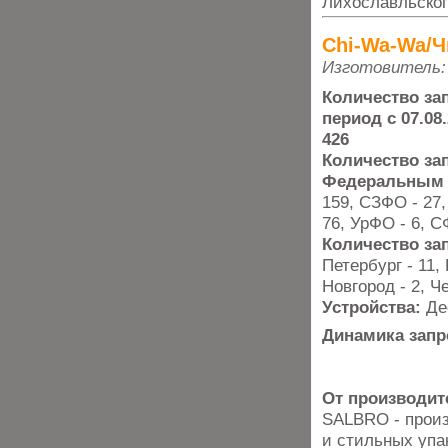
Лихославльског
Chi-Wa-Wa/Ч
Изготовитель:
Количество за
период с 07.08.
426
Количество за
Федеральным 
159, СЗФО - 27
76, УрФО - 6, С
Количество за
Петербург - 11,
Новгород - 2, Ч
Устройства:
Де
Динамика запр
От производит
SALBRO - произ
и стильных упа