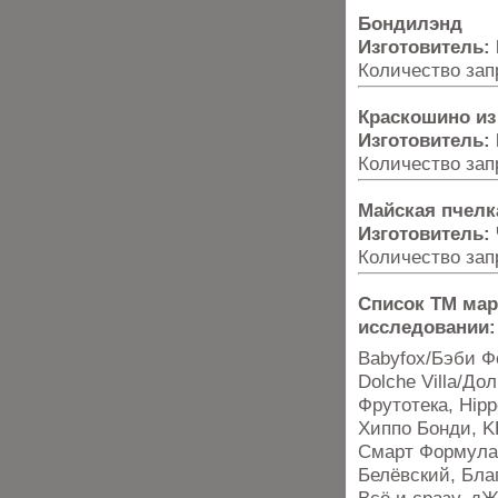
Бондилэнд
Изготовитель:
Количество запр
Краскошино и
Изготовитель:
Количество запр
Майская пчелк
Изготовитель:
Количество запр
Список ТМ мар
исследовании:
Babyfox/Бэби Ф
Dolche Villa/Д
Фрутотека, Hipp
Хиппо Бонди, K
Смарт Формула,
Белёвский, Бла