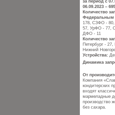
за период с 07.
06.09.2023 – 69
Количество за
Федеральным 
178, СЗФО - 80
57, УрФО - 77, 
ДФО - 11
Количество за
Петербург - 27,
Нижний Новгород
Устройства:
Де
Динамика запр
От производит
Компания «Слав
кондитерских п
входят классич
мармеладные до
производство ж
без сахара.