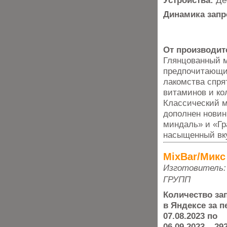
Устройства:
Де
Динамика запр
От производит
Глянцованный 
предпочитающим
лакомства спря
витаминов и ко
Классический м
дополнен новин
миндаль» и «Гр
насыщенный вку
MixBar/Микс
Изготовитель:
ГРУПП
Количество за
в Яндексе за п
07.08.2023 по
06.09.2023 – 29