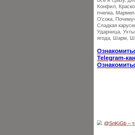
Всё и сразу, д
Конфил, Краско
пчелка, Мармел
О’сока, Почему
Сладкая карусе
Ударница, Ухты
ягода, Шарм, 
Ознакомитьс
Telegram-ка
Ознакомитьс