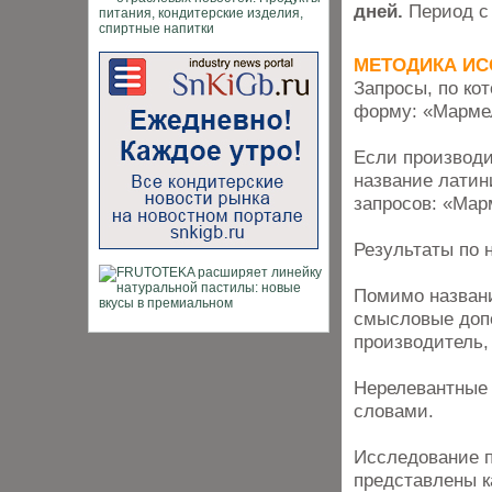
дней.
Период с 
МЕТОДИКА И
Запросы, по к
форму: «Мармел
Если производи
название латин
запросов: «Мар
Результаты по 
Помимо названи
смысловые допол
производитель,
Нерелевантные 
словами.
Исследование п
представлены к