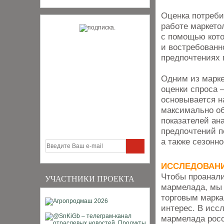
Оценка потреби
работе маркето
с помощью кото
и востребованн
предпочтениях 
Одним из марке
оценки спроса 
основывается н
максимально о
показателей ан
предпочтений п
а также сезонно
ИССЛЕДОВАН
Чтобы проанали
УЧАСТНИКИ ПРОЕКТА
мармелада, мы 
торговым марка
интерес. В исс
мармелада росс