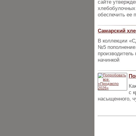
сайте утвержде
хлебобулочных 
обеспечить ее 
Самарский хле
В коллекции «С
№5 пополнение.
производитель 
начинкой
По
Ка
с 
насыщенного, ч