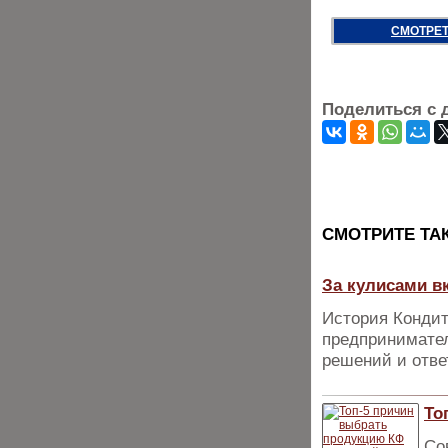
СМОТРЕТ
Поделиться с 
CМОТРИТЕ ТА
За кулисами вк
История Кондит
предпринимател
решений и отве
То
Со