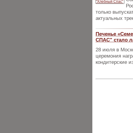
Ро
только выпуска
актуальных тре
Печенье «Семе
СПАС" стало л
28 июля в Моск
церемония нагр
кондитерские и