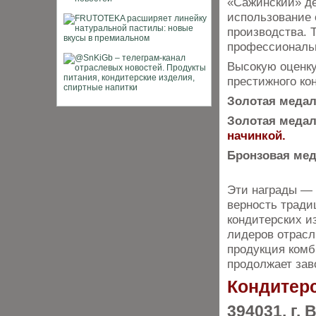
«Сажинский» де
использование 
производства. Т
профессиональ
Высокую оценку
престижного ко
Золотая меда
Золотая меда
начинкой.
Бронзовая ме
Эти награды — н
верность тради
кондитерских и
лидеров отрасл
продукция комб
продолжает зав
Кондитер
394031, г.