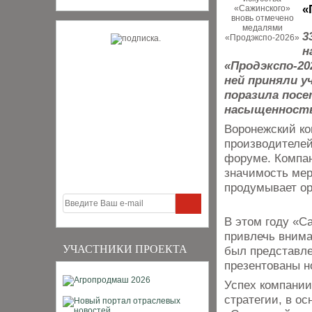
«
3
н
«Продэкспо‑2
ней приняли у
поразила посе
насыщенность
Воронежский ко
производителей
форуме. Компан
значимость мер
продумывает ор
В этом году «С
привлечь внима
УЧАСТНИКИ ПРОЕКТА
был представле
презентованы н
Успех компании
стратегии, в ос