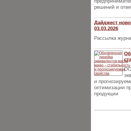
предпринимател
решений и отве
Дайджест ново
03.03.2026
Рассылка журна
Об
ст
ОО
эк
и прогнозируем
опти­мизации п
про­дукции