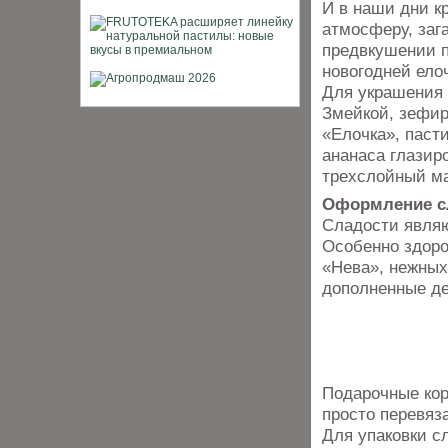
И в наши дни к
атмосферу, заг
предвкушении п
новогодней елоч
Для украшения 
Змейкой, зефи
«Елочка», паст
ананаса глазир
трехслойный ма
Оформление с
Сладости являю
Особенно здоро
«Нева», нежных
дополненные д
Подарочные кор
просто перевяза
Для упаковки с