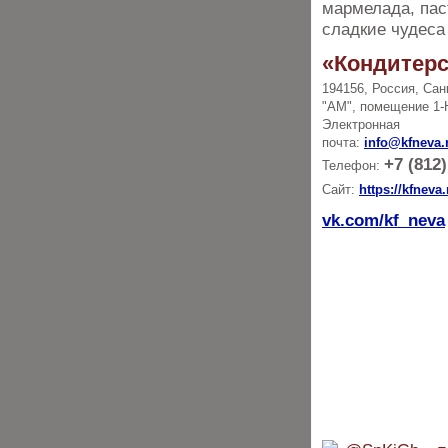
мармелада, пас
сладкие чудеса
«Кондитерс
194156, Россия, Сан
"АМ", помещение 1-
Электронная
почта:
info@kfneva.
+7 (812)
Телефон:
Сайт:
https://kfneva.
vk.com/kf_neva