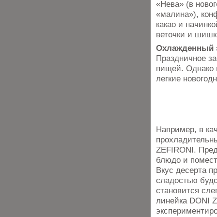
«Нева» (в ново
«малина»), кон
какао и начинк
веточки и шишк
Охлажденный з
Праздничное за
пищей. Однако 
легкие новогод
Например, в ка
прохладительн
ZEFIRONI. Пред
блюдо и помест
Вкус десерта пр
сладостью будо
становится сле
линейка DONI Z
экспериментиро