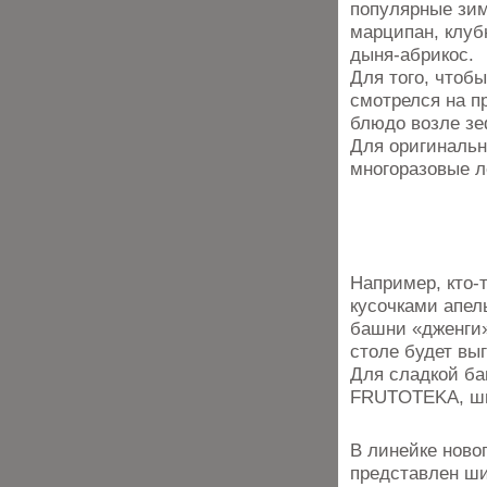
популярные зим
марципан, клубн
дыня-абрикос.
Для того, чтоб
смотрелся на п
блюдо возле з
Для оригинальн
многоразовые л
Например, кто-
кусочками апел
башни «дженги».
столе будет вы
Для сладкой ба
FRUTOTEKA, ш
В линейке ново
представлен ши