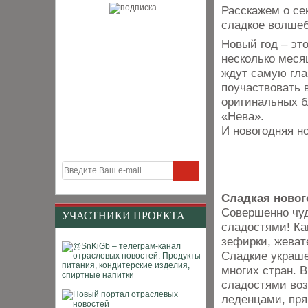
Расскажем о сек
сладкое волше
Новый год – это
несколько меся
ждут самую гла
поучаствовать 
оригинальных б
«Нева».
И новогодняя н
Сладкая новог
Совершенно чуд
УЧАСТНИКИ ПРОЕКТА
сладостями! Ка
зефирки, жеват
Сладкие украше
многих стран. 
сладостями воз
леденцами, пря