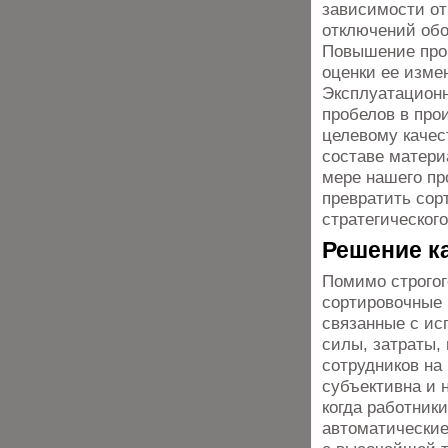
зависимости от
отключений обо
Повышение проп
оценки ее изме
Эксплуатационн
пробелов в про
целевому качес
составе матери
мере нашего пр
превратить сор
стратегическог
Решение к
Помимо строгог
сортировочные
связанные с ис
силы, затраты,
сотрудников на 
субъективна и 
когда работник
автоматические