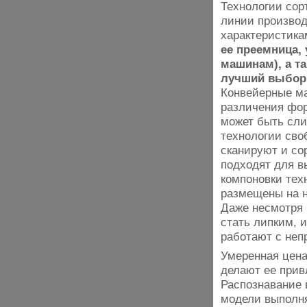
Технологии сор
линии производ
характеристика
ее преемница,
машинам), а т
лучший выбор 
Конвейерные ма
различения фор
может быть сли
технологии сво
сканируют и со
подходят для в
компоновки тех
размещены на н
Даже несмотря н
стать липким, 
работают с неп
Умеренная цена
делают ее прив
Распознавание 
модели выполн