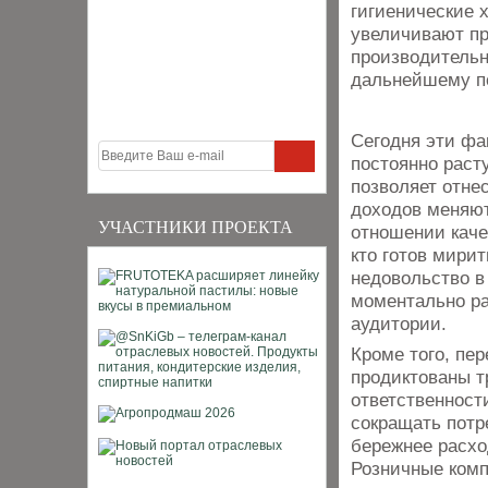
гигиенические 
увеличивают п
производительн
дальнейшему п
Сегодня эти фа
постоянно раст
позволяет отне
доходов меняют
УЧАСТНИКИ ПРОЕКТА
отношении каче
кто готов мири
недовольство в
моментально ра
аудитории.
Кроме того, пе
продиктованы т
ответственност
сокращать потр
бережнее расхо
Розничные комп