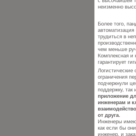
с высочайшей т
неизменно высо
Более того, па
автоматизация 
трудиться в не
производственн
чем меньше руч
Комплексная и 
гарантирует ги
Логистические 
ограничения пе
подчеркнули це
поддержку, так
приложение дл
инженерам и к
взаимодейство
от друга.
Инженеры имею
как если бы он
инженер, и зак