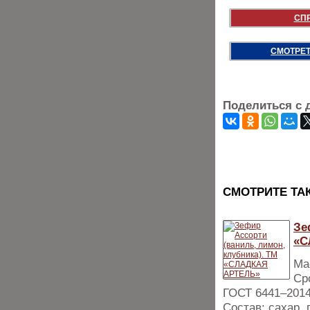
СП
СМОТРЕТ
Поделиться с 
CМОТРИТЕ ТА
Зе
«С
Мас
Ср
ГОСТ 6441–201
Состав: сахар,