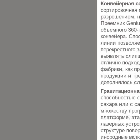
Конвейерная с
сортировочная 
разрешением, н
Преемник Geniu
объемного 360-
конвейера. Спо
линии позволяе
перекрестного 
выявлять слип
отлично подход
фабрики, как п
продукции и тр
дополнялось с
Гравитационна
способностью с
сахара или с с
множеству прог
платформе, эт
лазерных устрой
структуре пове
инородные вклю