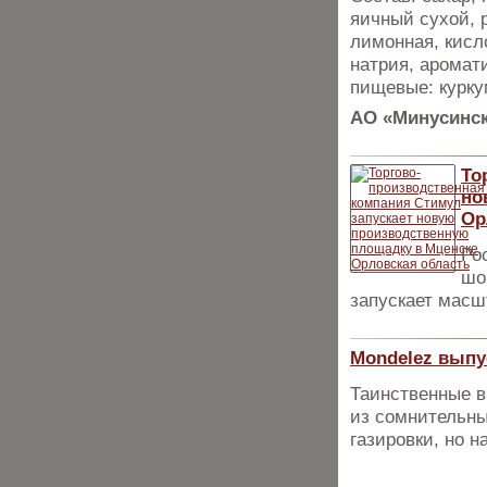
яичный сухой, 
лимонная, кисл
натрия, аромат
пищевые: курку
АО «Минусинск
То
но
Ор
Ро
шо
запускает масш
Mondelez выпу
Таинственные в
из сомнительны
газировки, но н