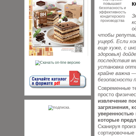
К
З
к
о
чтобы репутац
ущерб. Если хо
еще хуже, с ин
здоровья) дойд
последствия м
установка опт
крайне важна —
безопасности 
Современные те
просто физичес
извлечение по
загрязнения, 
уверенностью 
которые предл
Сканируя прои
сортировочные