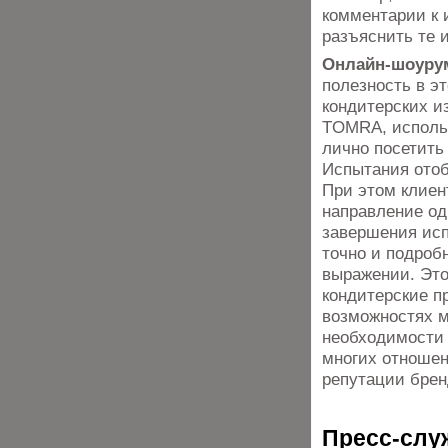
комментарии к
разъяснить те 
Онлайн-шоур
полезность в э
кондитерских и
TOMRA, использ
лично посетит
Испытания отоб
При этом клиен
направление од
завершения исп
точно и подроб
выражении. Это 
кондитерские п
возможностях 
необходимости 
многих отношен
репутации брен
Пресс-слу