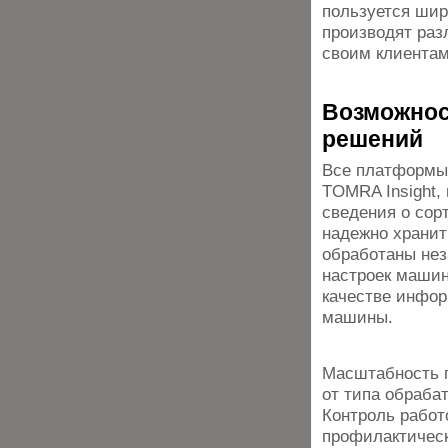
пользуется шир
производят раз
своим клиентам
Возможнос
решений
Все платформы
TOMRA Insight,
сведения о сор
надежно хранит
обработаны нез
настроек машин
качестве инфор
машины.
Масштабность 
от типа обраба
Контроль работ
профилактичес